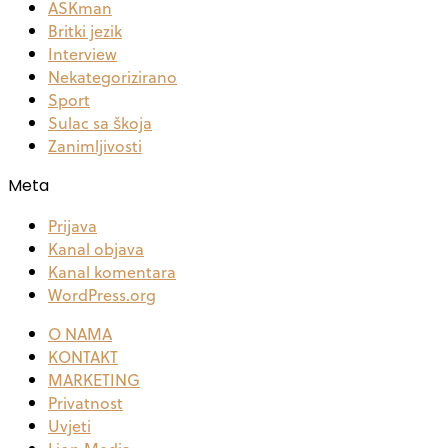
ASKman
Britki jezik
Interview
Nekategorizirano
Sport
Sulac sa škoja
Zanimljivosti
Meta
Prijava
Kanal objava
Kanal komentara
WordPress.org
O NAMA
KONTAKT
MARKETING
Privatnost
Uvjeti