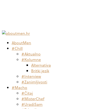
AboutMen
#Chill
#Aktualno
#Kolumne
Alternativa
Britki jezik
#Interview
#Zanimljivosti
#Macho
#Čitaj
#MisterChef
#UradiSam