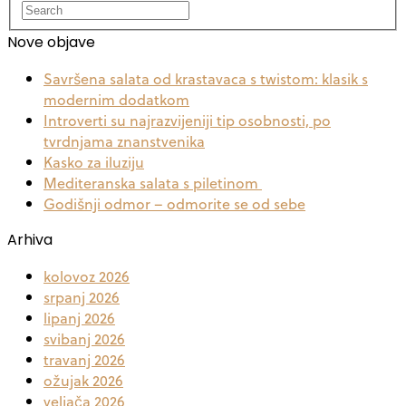
Nove objave
Savršena salata od krastavaca s twistom: klasik s
modernim dodatkom
Introverti su najrazvijeniji tip osobnosti, po
tvrdnjama znanstvenika
Kasko za iluziju
Mediteranska salata s piletinom
Godišnji odmor – odmorite se od sebe
Arhiva
kolovoz 2026
srpanj 2026
lipanj 2026
svibanj 2026
travanj 2026
ožujak 2026
veljača 2026