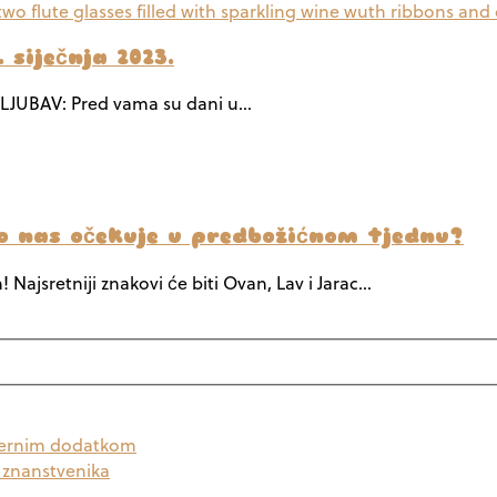
 siječnja 2023.
 LJUBAV: Pred vama su dani u…
što nas očekuje u predbožićnom tjednu?
 Najsretniji znakovi će biti Ovan, Lav i Jarac…
odernim dodatkom
a znanstvenika