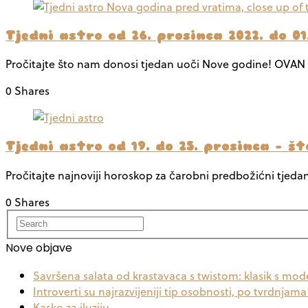
Tjedni astro od 26. prosinca 2022. do 01.
Pročitajte što nam donosi tjedan uoči Nove godine! OVAN
0 Shares
Tjedni astro od 19. do 25. prosinca – 
Pročitajte najnoviji horoskop za čarobni predbožićni tjedan!
0 Shares
Nove objave
Savršena salata od krastavaca s twistom: klasik s m
Introverti su najrazvijeniji tip osobnosti, po tvrdnjam
Kasko za iluziju