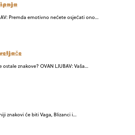
lipnja
LJUBAV: Premda emotivno nećete osjećati ono…
veljače
ekuje ostale znakove? OVAN LJUBAV: Vaša…
ji znakovi će biti Vaga, Blizanci i…