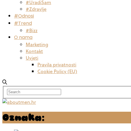
#UradiSam
#Zdravlje
#Odnosi
#Trend
#Bizz
O nama
Marketing
Kontakt
Uvjeti
Pravila privatnosti
Cookie Policy (EU)
Oznaka:
tjedni astro