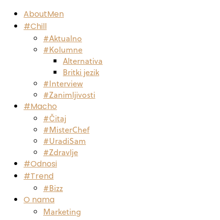
AboutMen
#Chill
#Aktualno
#Kolumne
Alternativa
Britki jezik
#Interview
#Zanimljivosti
#Macho
#Čitaj
#MisterChef
#UradiSam
#Zdravlje
#Odnosi
#Trend
#Bizz
O nama
Marketing