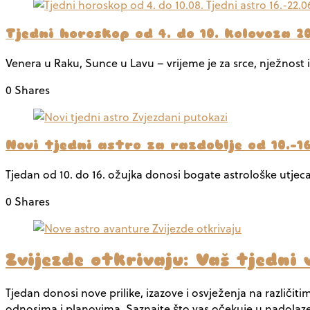
Tjedni horoskop od 4. do 10. kolovoza 20
Venera u Raku, Sunce u Lavu – vrijeme je za srce, nježnost i
0 Shares
Novi tjedni astro za razdoblje od 10.-1
Tjedan od 10. do 16. ožujka donosi bogate astrološke utjecaj
0 Shares
Zvijezde otkrivaju: Vaš tjedni v
Tjedan donosi nove prilike, izazove i osvježenja na različ
odnosima i planovima. Saznajte što vas očekuje u nadola