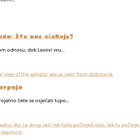
ada: Što nas očekuje?
ljnom odnosu, dok Lavovi svu…
 srpnja
erojatno ćete se osjećati tupo…