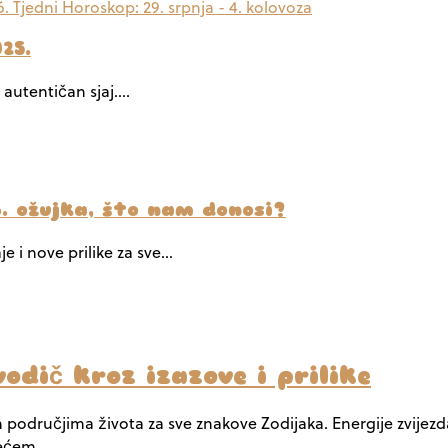
25.
 autentičan sjaj.…
6. ožujka, što nam donosi?
e i nove prilike za sve…
odič kroz izazove i prilike
itim područjima života za sve znakove Zodijaka. Energije zv
zećem…