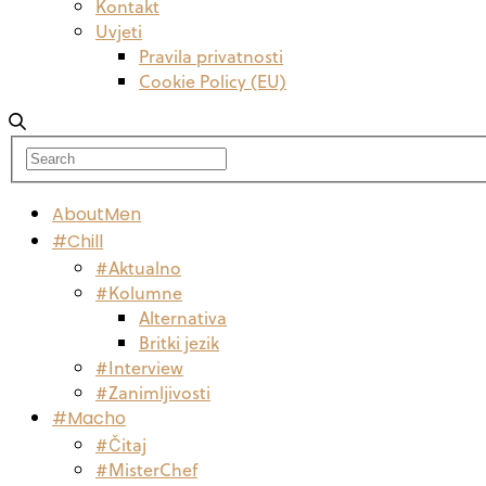
Kontakt
Uvjeti
Pravila privatnosti
Cookie Policy (EU)
AboutMen
#Chill
#Aktualno
#Kolumne
Alternativa
Britki jezik
#Interview
#Zanimljivosti
#Macho
#Čitaj
#MisterChef