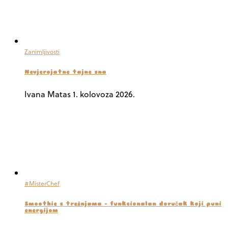
Zanimljivosti
Nevjerojatne tajne sna
Ivana Matas
1. kolovoza 2026.
#MisterChef
Smoothie s trešnjama – funkcionalan doručak koji puni
energijom