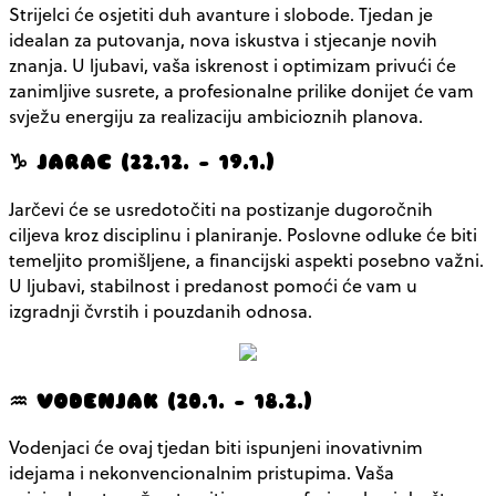
Strijelci će osjetiti duh avanture i slobode. Tjedan je
idealan za putovanja, nova iskustva i stjecanje novih
znanja. U ljubavi, vaša iskrenost i optimizam privući će
zanimljive susrete, a profesionalne prilike donijet će vam
svježu energiju za realizaciju ambicioznih planova.
♑ JARAC (22.12. – 19.1.)
Jarčevi će se usredotočiti na postizanje dugoročnih
ciljeva kroz disciplinu i planiranje. Poslovne odluke će biti
temeljito promišljene, a financijski aspekti posebno važni.
U ljubavi, stabilnost i predanost pomoći će vam u
izgradnji čvrstih i pouzdanih odnosa.
♒ VODENJAK (20.1. – 18.2.)
Vodenjaci će ovaj tjedan biti ispunjeni inovativnim
idejama i nekonvencionalnim pristupima. Vaša