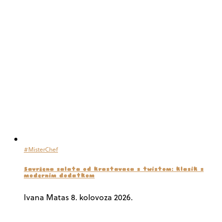
#MisterChef
Savršena salata od krastavaca s twistom: klasik s
modernim dodatkom
Ivana Matas
8. kolovoza 2026.