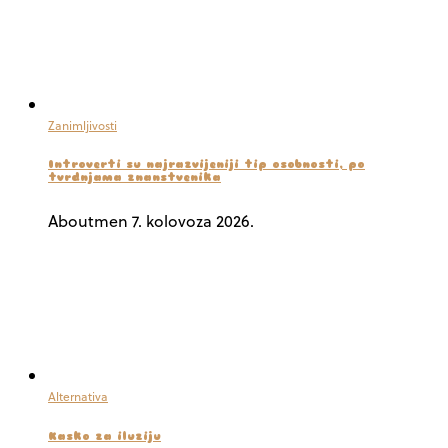
Zanimljivosti
Introverti su najrazvijeniji tip osobnosti, po
tvrdnjama znanstvenika
Aboutmen
7. kolovoza 2026.
Alternativa
Kasko za iluziju