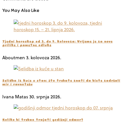
You May Also Like
Tjedni horoskop od 3. do 9. kolovoza: Vrijeme je za nove
prilike i pametne odluke
Aboutmen
3. kolovoza 2026.
Selidba iz kuće u stan: što trebate znati da biste zadržali
mir i ravnotežu
Ivana Matas
30. srpnja 2026.
Koliko bi trebao trajati godišnji odmor?