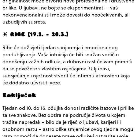
originalnost može otvoriti nove profesionalne i društvene
prilike. U ljubavi, ne bojte se eksperimentirati – vaš
nekonvencionalni stil može dovesti do neočekivanih, ali
uzbudljivih susreta.
♓ RIBE (19.2. – 20.3.)
Ribe će doživjeti tjedan sanjarenja i emocionalnog
produbljivanja. Vaša intuicija će biti snažan vodič u
donošenju važnih odluka, a duhovni rast će vam pomoći
da se povežete s vlastitim osjećajima. U ljubavi,
suosjećanje i nježnost stvorit će intimnu atmosferu koja
će dodatno učvrstiti veze.
Zaključak
Tjedan od 10. do 16. ožujka donosi različite izazove i prilike
za sve znakove. Bez obzira na područje života u kojem
tražite napredak – bilo da je riječ o ljubavi, karijeri ili
osobnom rastu – astrološke smjernice ovog tjedna mogu
vam pomoći da donesete prave odluke i ostvarite svoje