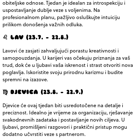
obiteljske odnose. Tjedan je idealan za introspekciju i
uspostavljanje dublje veze s voljenima. Na
profesionalnom planu, pažljivo osluškujte intuiciju
prilikom donošenja važnih odluka.
♌ LAV (23.7. – 22.8.)
Lavovi će zasjati zahvaljujući porastu kreativnosti i
samopouzdanja. U karijeri vas očekuju priznanja za vaš
trud, dok će u ljubavi vaša iskrenost i strast otvoriti nova
poglavlja. Iskoristite svoju prirodnu karizmu i budite
spremni na izazove.
♍ DJEVICA (23.8. – 22.9.)
Djevice će ovaj tjedan biti usredotočene na detalje i
preciznost. Idealno je vrijeme za organizaciju, rješavanje
svakodnevnih zadataka i postavljanje novih ciljeva. U
ljubavi, promišljeni razgovori i praktični pristup mogu
dodatno učvrstiti veze s partnerom.