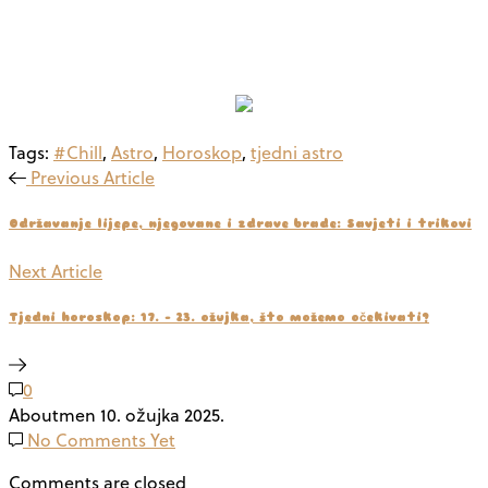
Tags:
#Chill
,
Astro
,
Horoskop
,
tjedni astro
Previous Article
Održavanje lijepe, njegovane i zdrave brade: Savjeti i trikovi
Next Article
Tjedni horoskop: 17. – 23. ožujka, što možemo očekivati?
0
Aboutmen
10. ožujka 2025.
No Comments Yet
Comments are closed