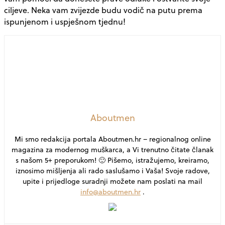
ciljeve. Neka vam zvijezde budu vodič na putu prema
ispunjenom i uspješnom tjednu!
Aboutmen
Mi smo redakcija portala Aboutmen.hr – regionalnog online
magazina za modernog muškarca, a Vi trenutno čitate članak
s našom 5+ preporukom! 🙂 Pišemo, istražujemo, kreiramo,
iznosimo mišljenja ali rado saslušamo i Vaša! Svoje radove,
upite i prijedloge suradnji možete nam poslati na mail
info@aboutmen.hr
.