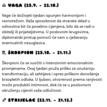
♎ VAGA (23.9. – 22.10.)
Vage će doživjeti tjedan ispunjen harmonijom i
ravnotežom. Vaša sposobnost da stvarate sklad u
odnosima bit će posebno cijenjena, bilo da se radi o
obitelji ili prijateljstvima. U poslovnim krugovima,
diplomatski pristup pomoći će vam u rješavanju
eventualnih nesuglasica.
♏ ŠKORPION (23.10. – 21.11.)
Škorpioni će se suočiti s intenzivnim emocionalnim
promjenama. Ovaj tjedan pruža priliku za unutarnju
transformaciju, ali zahtijeva i oprez prilikom donošenja
brzopletih odluka. U ljubavi, otvorenost prema ranjivosti
može produbiti intimnost, dok će se u poslovnom
okruženju cijeniti vaša odlučnost.
♐ STRIJELAC (22.11. – 21.12.)