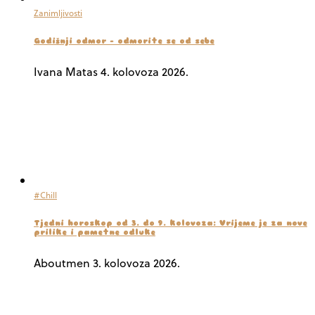
Zanimljivosti
Godišnji odmor – odmorite se od sebe
Ivana Matas
4. kolovoza 2026.
#Chill
Tjedni horoskop od 3. do 9. kolovoza: Vrijeme je za nove
prilike i pametne odluke
Aboutmen
3. kolovoza 2026.