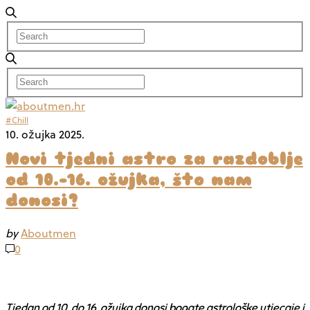
#Chill
10. ožujka 2025.
Novi tjedni astro za razdoblje
od 10.-16. ožujka, što nam
donosi?
by
Aboutmen
0
Tjedan od 10. do 16. ožujka donosi bogate astrološke utjecaje i