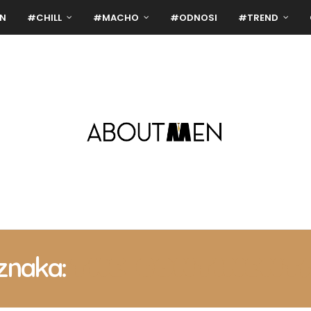
N
#CHILL
#MACHO
#ODNOSI
#TREND
znaka:
THE CONTINENT