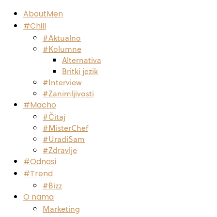
AboutMen
#Chill
#Aktualno
#Kolumne
Alternativa
Britki jezik
#Interview
#Zanimljivosti
#Macho
#Čitaj
#MisterChef
#UradiSam
#Zdravlje
#Odnosi
#Trend
#Bizz
O nama
Marketing