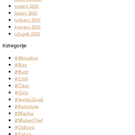
srpanj 2021
lipanj 2021
svibanj 2021
travanj 2021
ožujak 2021
Kategorije
#Aktualno
#Bizz
#Buzz
#Chill
#Čitaj
#Girlz
#JesteLiZnali
#Kolumne
#Macho
#MisterChef
#Odnosi
#Satira