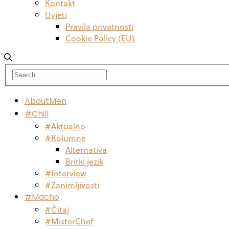
Kontakt
Uvjeti
Pravila privatnosti
Cookie Policy (EU)
AboutMen
#Chill
#Aktualno
#Kolumne
Alternativa
Britki jezik
#Interview
#Zanimljivosti
#Macho
#Čitaj
#MisterChef