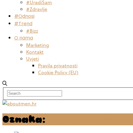
#UradiSam
#Zdravlje
#Odnosi
#Trend
#Bizz
O nama
Marketing
Kontakt
Uvjeti
Pravila privatnosti
Cookie Policy (EU)
Oznaka:
raspoloženje