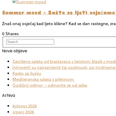
Summer mood – Zašto se ljeti osjećamo
Znaš onaj osjećaj kad ljeto klikne? Kad se dan rastegne, zrak
0 Shares
Nove objave
Savršena salata od krastavaca s twistom: klasik s m
Introverti su najrazvijeniji tip osobnosti, po tvrdnjam
Kasko za iluziju
Mediteranska salata s piletinom
Godišnji odmor – odmorite se od sebe
Arhiva
kolovoz 2026
srpanj 2026