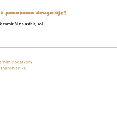
 i ponašamo drugačije?
 zamiriši na asfalt, sol…
odernim dodatkom
a znanstvenika