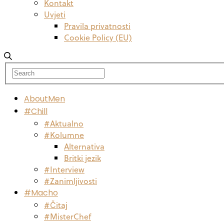
Kontakt
Uvjeti
Pravila privatnosti
Cookie Policy (EU)
AboutMen
#Chill
#Aktualno
#Kolumne
Alternativa
Britki jezik
#Interview
#Zanimljivosti
#Macho
#Čitaj
#MisterChef