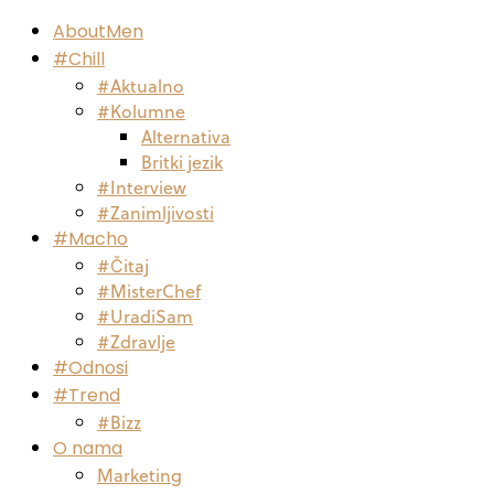
AboutMen
#Chill
#Aktualno
#Kolumne
Alternativa
Britki jezik
#Interview
#Zanimljivosti
#Macho
#Čitaj
#MisterChef
#UradiSam
#Zdravlje
#Odnosi
#Trend
#Bizz
O nama
Marketing