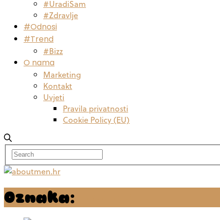
#UradiSam
#Zdravlje
#Odnosi
#Trend
#Bizz
O nama
Marketing
Kontakt
Uvjeti
Pravila privatnosti
Cookie Policy (EU)
Oznaka:
polpete