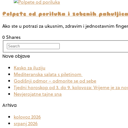
Polpete od poriluka i zobenih pahuljic
Ako ste u potrazi za ukusnim, zdravim i jednostavnim fing
0 Shares
Nove objave
Kasko za iluziju
Mediteranska salata s piletinom
Godišnji odmor – odmorite se od sebe
Tjedni horoskop od 3. do 9. kolovoza: Vrijeme je za no
Nevjerojatne tajne sna
Arhiva
kolovoz 2026
srpanj 2026