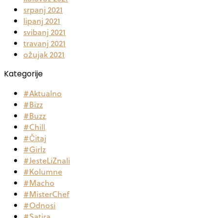
srpanj 2021
lipanj 2021
svibanj 2021
travanj 2021
ožujak 2021
Kategorije
#Aktualno
#Bizz
#Buzz
#Chill
#Čitaj
#Girlz
#JesteLiZnali
#Kolumne
#Macho
#MisterChef
#Odnosi
#Satira