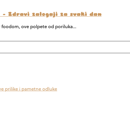
a – Zdravi zalogaji za svaki dan
er foodom, ove polpete od poriluka…
ve prilike i pametne odluke