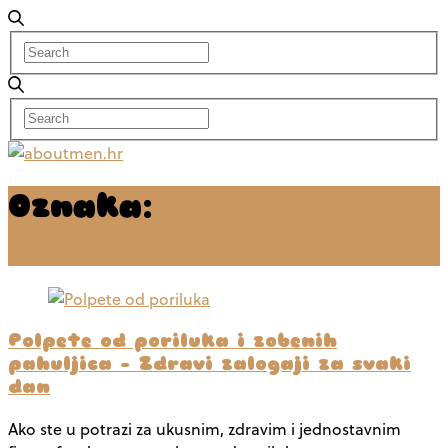
Oznaka:
polpete od
zobenih pahuljica
Polpete od poriluka i zobenih
pahuljica – Zdravi zalogaji za svaki
dan
Ako ste u potrazi za ukusnim, zdravim i jednostavnim