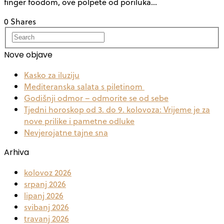
finger foodom, ove polpete od poriluka…
0 Shares
Nove objave
Kasko za iluziju
Mediteranska salata s piletinom
Godišnji odmor – odmorite se od sebe
Tjedni horoskop od 3. do 9. kolovoza: Vrijeme je za
nove prilike i pametne odluke
Nevjerojatne tajne sna
Arhiva
kolovoz 2026
srpanj 2026
lipanj 2026
svibanj 2026
travanj 2026