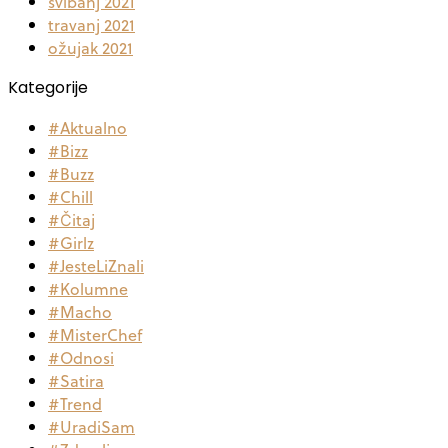
svibanj 2021
travanj 2021
ožujak 2021
Kategorije
#Aktualno
#Bizz
#Buzz
#Chill
#Čitaj
#Girlz
#JesteLiZnali
#Kolumne
#Macho
#MisterChef
#Odnosi
#Satira
#Trend
#UradiSam