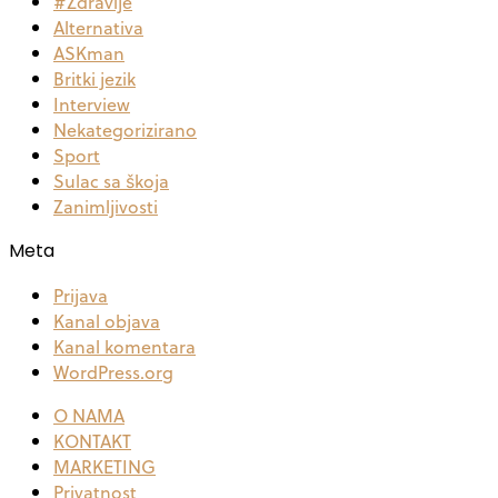
#Zdravlje
Alternativa
ASKman
Britki jezik
Interview
Nekategorizirano
Sport
Sulac sa škoja
Zanimljivosti
Meta
Prijava
Kanal objava
Kanal komentara
WordPress.org
O NAMA
KONTAKT
MARKETING
Privatnost