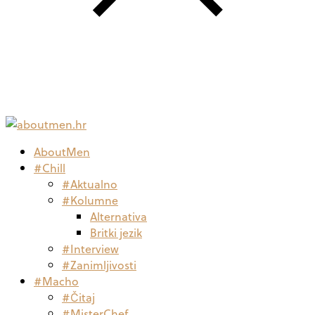
AboutMen
#Chill
#Aktualno
#Kolumne
Alternativa
Britki jezik
#Interview
#Zanimljivosti
#Macho
#Čitaj
#MisterChef