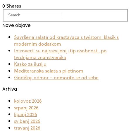
0 Shares
Nove objave
Savršena salata od krastavaca s twistom: klasik s
modernim dodatkom
Introverti su najrazvijeniji tip osobnosti, po
tvrdnjama znanstvenika
Kasko za iluziju
Mediteranska salata s piletinom
Godišnji odmor – odmorite se od sebe
Arhiva
kolovoz 2026
srpanj 2026
lipanj 2026
svibanj 2026
travanj 2026