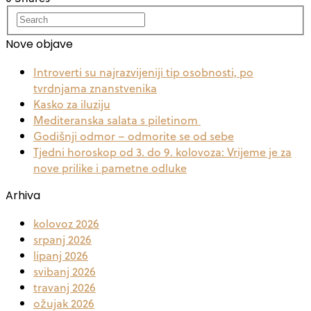
Nove objave
Introverti su najrazvijeniji tip osobnosti, po
tvrdnjama znanstvenika
Kasko za iluziju
Mediteranska salata s piletinom
Godišnji odmor – odmorite se od sebe
Tjedni horoskop od 3. do 9. kolovoza: Vrijeme je za
nove prilike i pametne odluke
Arhiva
kolovoz 2026
srpanj 2026
lipanj 2026
svibanj 2026
travanj 2026
ožujak 2026