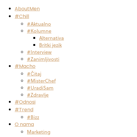
AboutMen
#Chill
#Aktualno
#Kolumne
Alternativa
Britki jezik
#Interview
#Zanimljivosti
#Macho
#Čitaj
#MisterChef
#UradiSam
#Zdravlje
#Odnosi
#Trend
#Bizz
O nama
Marketing