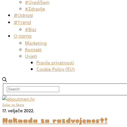
#UradiSam
#Zdravlje
#Odnosi
#Trend
#Bizz
O nama
Marketing
Kontakt
Uvjeti
Pravila privatnosti
Cookie Policy (EU)
Sulac sa škoja
17. veljače 2022.
Naknada za razdvojenost!