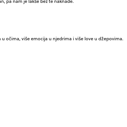
šan, pa nam je lakše bez te naknade.
nca u očima, više emocija u njedrima i više love u džepovima.