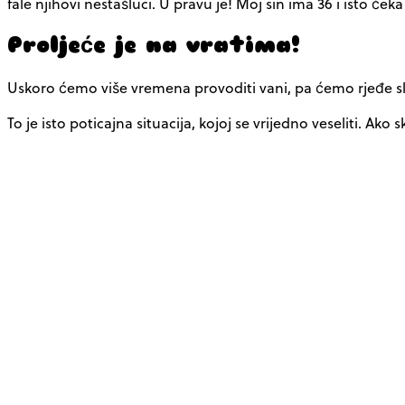
fale njihovi nestašluci. U pravu je! Moj sin ima 36 i isto č
Proljeće je na vratima!
Uskoro ćemo više vremena provoditi vani, pa ćemo rjeđe sluš
To je isto poticajna situacija, kojoj se vrijedno veseliti. 