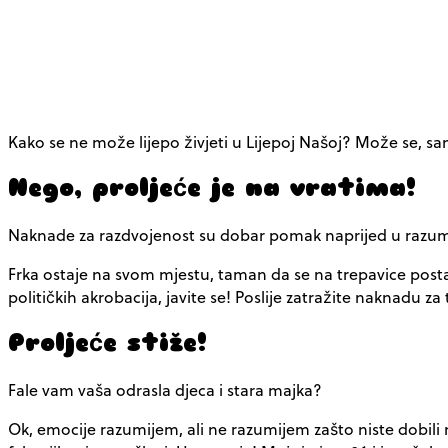
Kako se ne može lijepo živjeti u Lijepoj Našoj? Može se, s
Nego, proljeće je na vratima!
Naknade za razdvojenost su dobar pomak naprijed u razumi
Frka ostaje na svom mjestu, taman da se na trepavice postavi
političkih akrobacija, javite se! Poslije zatražite naknadu za
Proljeće stiže!
Fale vam vaša odrasla djeca i stara majka?
Ok, emocije razumijem, ali ne razumijem zašto niste dobili