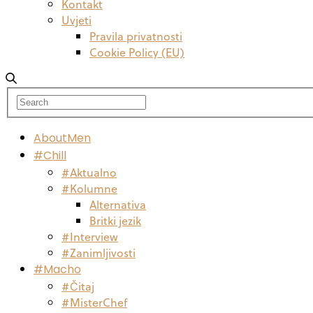
Kontakt
Uvjeti
Pravila privatnosti
Cookie Policy (EU)
AboutMen
#Chill
#Aktualno
#Kolumne
Alternativa
Britki jezik
#Interview
#Zanimljivosti
#Macho
#Čitaj
#MisterChef