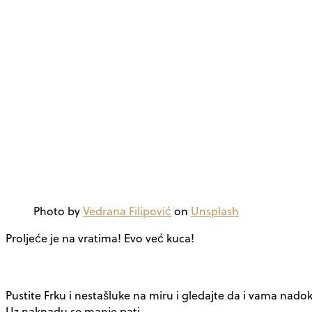
Photo by
Vedrana Filipović
on
Unsplash
Proljeće je na vratima! Evo već kuca!
Pustite Frku i nestašluke na miru i gledajte da i vama nado
Uz naknadu se manje pati.