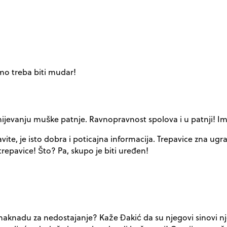
amo treba biti mudar!
jevanju muške patnje. Ravnopravnost spolova i u patnji! Im
te, je isto dobra i poticajna informacija. Trepavice zna ugrad
 trepavice! Što? Pa, skupo je biti uređen!
 naknadu za nedostajanje? Kaže Đakić da su njegovi sinovi nj