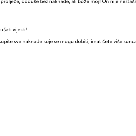
eka proljeće, doduše bez naknade, ali bože moj! On nije nesta
ati vijesti!
Ako skupite sve naknade koje se mogu dobiti, imat ćete više su