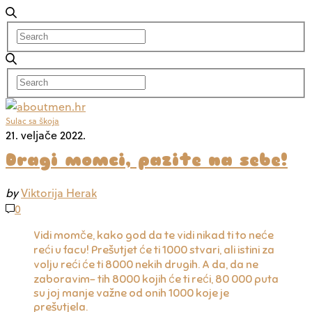
Sulac sa škoja
21. veljače 2022.
Dragi momci, pazite na sebe!
by
Viktorija Herak
0
Vidi momče, kako god da te vidi nikad ti to neće
reći u facu! Prešutjet će ti 1000 stvari, ali istini za
volju reći će ti 8000 nekih drugih. A da, da ne
zaboravim- tih 8000 kojih će ti reći, 80 000 puta
su joj manje važne od onih 1000 koje je
prešutjela.