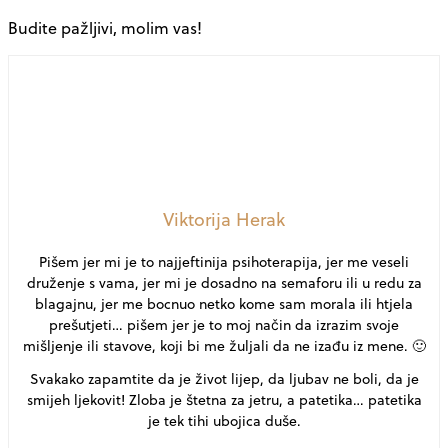
Budite pažljivi, molim vas!
Viktorija Herak
Pišem jer mi je to najjeftinija psihoterapija, jer me veseli
druženje s vama, jer mi je dosadno na semaforu ili u redu za
blagajnu, jer me bocnuo netko kome sam morala ili htjela
prešutjeti… pišem jer je to moj način da izrazim svoje
mišljenje ili stavove, koji bi me žuljali da ne izađu iz mene. 🙂
Svakako zapamtite da je život lijep, da ljubav ne boli, da je
smijeh ljekovit! Zloba je štetna za jetru, a patetika… patetika
je tek tihi ubojica duše.