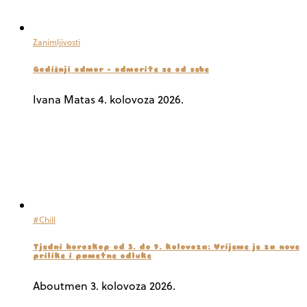
Zanimljivosti
Godišnji odmor – odmorite se od sebe
Ivana Matas
4. kolovoza 2026.
#Chill
Tjedni horoskop od 3. do 9. kolovoza: Vrijeme je za nove
prilike i pametne odluke
Aboutmen
3. kolovoza 2026.