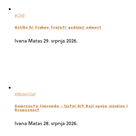
#Chill
Koliko bi trebao trajati godišnji odmor?
Ivana Matas
29. srpnja 2026.
#MisterChef
Zamrznuta limunada – ljetni hit koji spaja svježinu i
kremoznost
Ivana Matas
28. srpnja 2026.