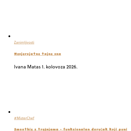
Zanimljivosti
Nevjerojatne tajne sna
Ivana Matas
1. kolovoza 2026.
#MisterChef
Smoothie s trešnjama – funkcionalan doručak koji puni