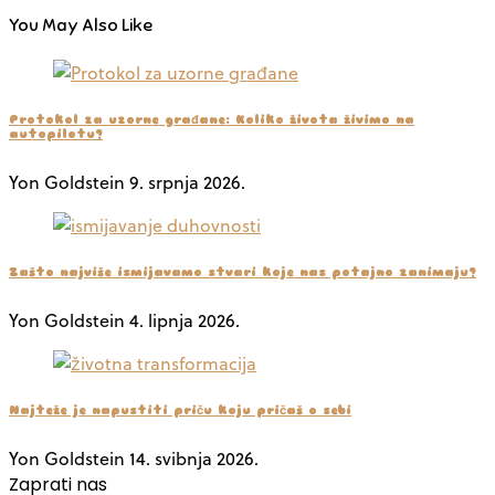
You May Also Like
Protokol za uzorne građane: Koliko života živimo na
autopilotu?
Yon Goldstein
9. srpnja 2026.
Zašto najviše ismijavamo stvari koje nas potajno zanimaju?
Yon Goldstein
4. lipnja 2026.
Najteže je napustiti priču koju pričaš o sebi
Yon Goldstein
14. svibnja 2026.
Zaprati nas