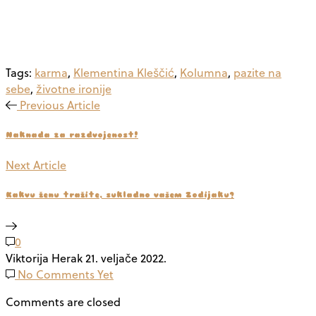
Tags:
karma
,
Klementina Kleščić
,
Kolumna
,
pazite na
sebe
,
životne ironije
Previous Article
Naknada za razdvojenost!
Next Article
Kakvu ženu tražite, sukladno vašem Zodijaku?
0
Viktorija Herak
21. veljače 2022.
No Comments Yet
Comments are closed