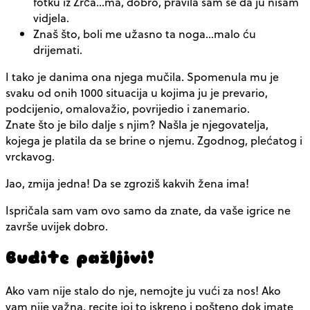
fotku iz Zrča…ma, dobro, pravila sam se da ju nisam
vidjela.
Znaš što, boli me užasno ta noga…malo ću
drijemati.
I tako je danima ona njega mučila. Spomenula mu je
svaku od onih 1000 situacija u kojima ju je prevario,
podcijenio, omalovažio, povrijedio i zanemario.
Znate što je bilo dalje s njim? Našla je njegovatelja,
kojega je platila da se brine o njemu. Zgodnog, plećatog i
vrckavog.
Jao, zmija jedna! Da se zgroziš kakvih žena ima!
Ispričala sam vam ovo samo da znate, da vaše igrice ne
završe uvijek dobro.
Budite pažljivi!
Ako vam nije stalo do nje, nemojte ju vući za nos! Ako
vam nije važna, recite joj to iskreno i pošteno dok imate