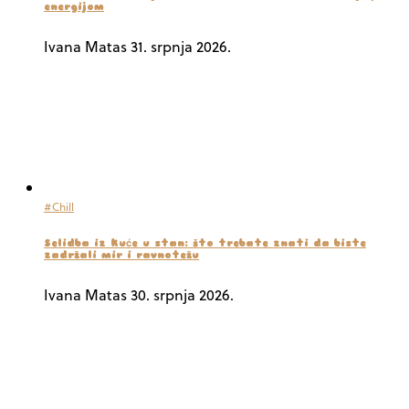
energijom
Ivana Matas
31. srpnja 2026.
#Chill
Selidba iz kuće u stan: što trebate znati da biste
zadržali mir i ravnotežu
Ivana Matas
30. srpnja 2026.