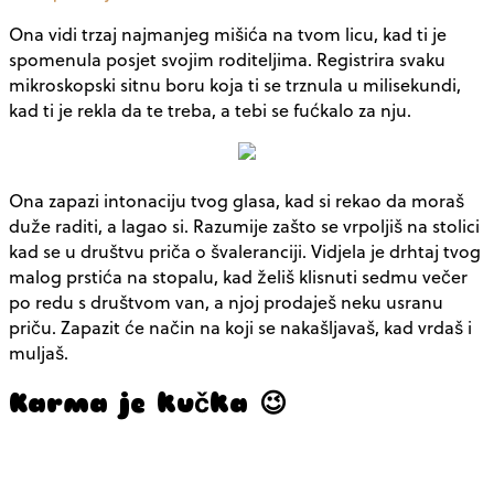
Ona vidi trzaj najmanjeg mišića na tvom licu, kad ti je
spomenula posjet svojim roditeljima. Registrira svaku
mikroskopski sitnu boru koja ti se trznula u milisekundi,
kad ti je rekla da te treba, a tebi se fućkalo za nju.
Ona zapazi intonaciju tvog glasa, kad si rekao da moraš
duže raditi, a lagao si. Razumije zašto se vrpoljiš na stolici
kad se u društvu priča o švaleranciji. Vidjela je drhtaj tvog
malog prstića na stopalu, kad želiš klisnuti sedmu večer
po redu s društvom van, a njoj prodaješ neku usranu
priču. Zapazit će način na koji se nakašljavaš, kad vrdaš i
muljaš.
Karma je kučka 😉