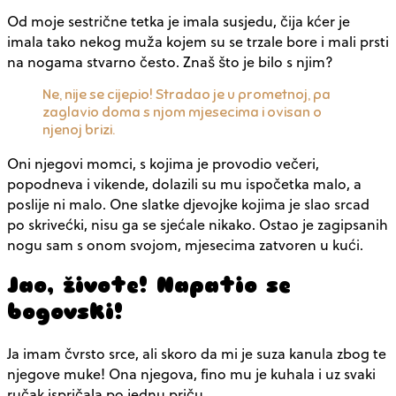
Od moje sestrične tetka je imala susjedu, čija kćer je
imala tako nekog muža kojem su se trzale bore i mali prsti
na nogama stvarno često. Znaš što je bilo s njim?
Ne, nije se cijepio! Stradao je u prometnoj, pa
zaglavio doma s njom mjesecima i ovisan o
njenoj brizi.
Oni njegovi momci, s kojima je provodio večeri,
popodneva i vikende, dolazili su mu ispočetka malo, a
poslije ni malo. One slatke djevojke kojima je slao srcad
po skrivećki, nisu ga se sjećale nikako. Ostao je zagipsanih
nogu sam s onom svojom, mjesecima zatvoren u kući.
Jao, živote! Napatio se
bogovski!
Ja imam čvrsto srce, ali skoro da mi je suza kanula zbog te
njegove muke! Ona njegova, fino mu je kuhala i uz svaki
ručak ispričala po jednu priču.