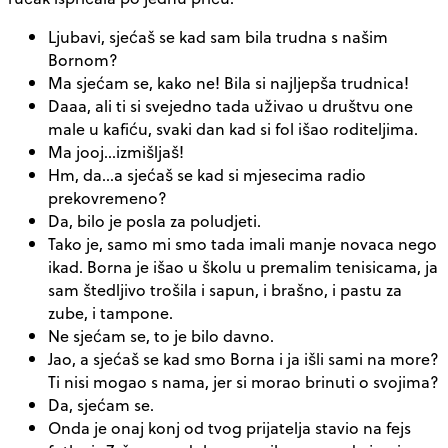
Ljubavi, sjećaš se kad sam bila trudna s našim
Bornom?
Ma sjećam se, kako ne! Bila si najljepša trudnica!
Daaa, ali ti si svejedno tada uživao u društvu one
male u kafiću, svaki dan kad si fol išao roditeljima.
Ma jooj…izmišljaš!
Hm, da…a sjećaš se kad si mjesecima radio
prekovremeno?
Da, bilo je posla za poludjeti.
Tako je, samo mi smo tada imali manje novaca nego
ikad. Borna je išao u školu u premalim tenisicama, ja
sam štedljivo trošila i sapun, i brašno, i pastu za
zube, i tampone.
Ne sjećam se, to je bilo davno.
Jao, a sjećaš se kad smo Borna i ja išli sami na more?
Ti nisi mogao s nama, jer si morao brinuti o svojima?
Da, sjećam se.
Onda je onaj konj od tvog prijatelja stavio na fejs