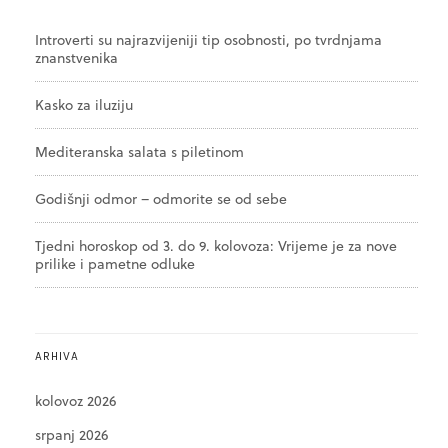
Introverti su najrazvijeniji tip osobnosti, po tvrdnjama
znanstvenika
Kasko za iluziju
Mediteranska salata s piletinom
Godišnji odmor – odmorite se od sebe
Tjedni horoskop od 3. do 9. kolovoza: Vrijeme je za nove
prilike i pametne odluke
ARHIVA
kolovoz 2026
srpanj 2026