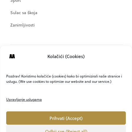
Sport
Sulac sa škoja
Zanimljivosti
META
Kolačići (Cookies)
Prijava
Kanal objava
Pozdrav! Koristimo kolačiće (cookies) kako bi optimizirali naše stranice i
uslugu. (We use cookies to optimize our website and our service.)
Kanal komentara
WordPress.org
Upravljanje uslugama
Prihvati (Accept)
Odbij sve (Reject all)