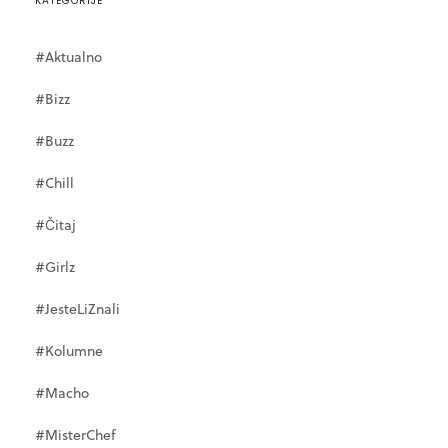
KATEGORIJE
#Aktualno
#Bizz
#Buzz
#Chill
#Čitaj
#Girlz
#JesteLiZnali
#Kolumne
#Macho
#MisterChef