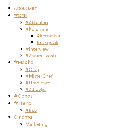
AboutMen
#Chill
#Aktualno
#Kolumne
Alternativa
Britki jezik
#Interview
#Zanimljivosti
#Macho
#Čitaj
#MisterChef
#UradiSam
#Zdravlje
#Odnosi
#Trend
#Bizz
O nama
Marketing