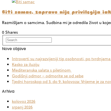
Biti samac, zapravo nije privilegija i
Razmišljam o samcima. Sudbina mi je odredila život u koj
0 Shares
Nove objave
Introverti su najrazvijeniji tip osobnosti, po tvrdnjam
Kasko za iluziju
Mediteranska salata s piletinom
Godišnji odmor – odmorite se od sebe
Tjedni horoskop od 3. do 9. kolovoza: Vrijeme je za no
Arhiva
kolovoz 2026
srpanj 2026