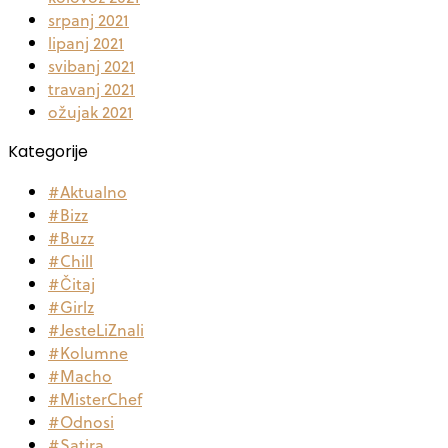
srpanj 2021
lipanj 2021
svibanj 2021
travanj 2021
ožujak 2021
Kategorije
#Aktualno
#Bizz
#Buzz
#Chill
#Čitaj
#Girlz
#JesteLiZnali
#Kolumne
#Macho
#MisterChef
#Odnosi
#Satira