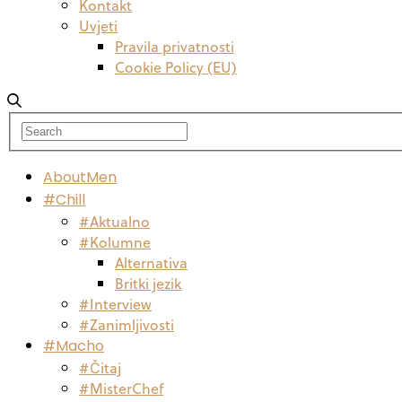
Kontakt
Uvjeti
Pravila privatnosti
Cookie Policy (EU)
AboutMen
#Chill
#Aktualno
#Kolumne
Alternativa
Britki jezik
#Interview
#Zanimljivosti
#Macho
#Čitaj
#MisterChef