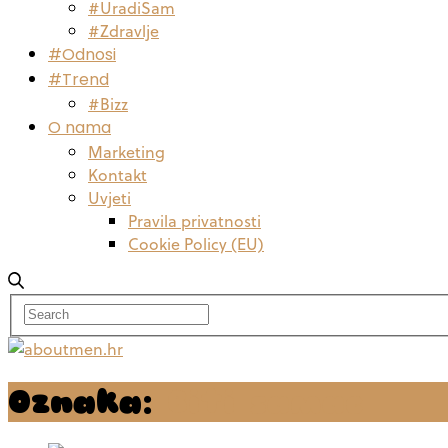
#UradiSam
#Zdravlje
#Odnosi
#Trend
#Bizz
O nama
Marketing
Kontakt
Uvjeti
Pravila privatnosti
Cookie Policy (EU)
Oznaka:
Biti samac