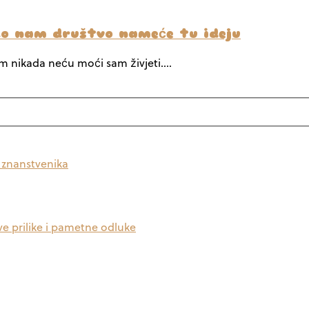
ako nam društvo nameće tu ideju
em nikada neću moći sam živjeti.…
a znanstvenika
ve prilike i pametne odluke