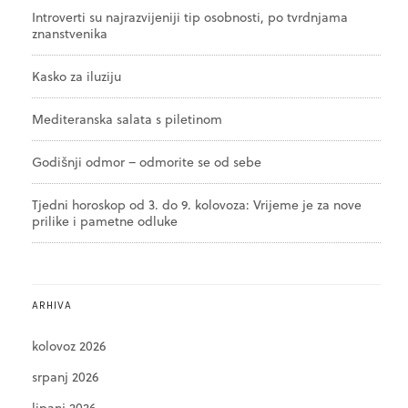
Introverti su najrazvijeniji tip osobnosti, po tvrdnjama
znanstvenika
Kasko za iluziju
Mediteranska salata s piletinom
Godišnji odmor – odmorite se od sebe
Tjedni horoskop od 3. do 9. kolovoza: Vrijeme je za nove
prilike i pametne odluke
ARHIVA
kolovoz 2026
srpanj 2026
lipanj 2026