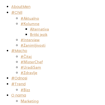
AboutMen
#Chill
#Aktualno
#Kolumne
Alternativa
Britki jezik
#Interview
#Zanimljivosti
#Macho
#Čitaj
#MisterChef
#UradiSam
#Zdravlje
#Odnosi
#Trend
#Bizz
O nama
Marketing