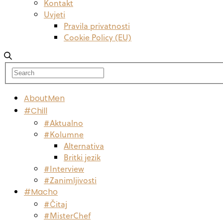
Kontakt
Uvjeti
Pravila privatnosti
Cookie Policy (EU)
AboutMen
#Chill
#Aktualno
#Kolumne
Alternativa
Britki jezik
#Interview
#Zanimljivosti
#Macho
#Čitaj
#MisterChef