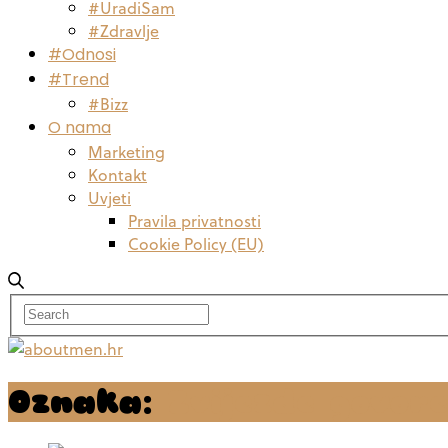
#UradiSam
#Zdravlje
#Odnosi
#Trend
#Bizz
O nama
Marketing
Kontakt
Uvjeti
Pravila privatnosti
Cookie Policy (EU)
Oznaka:
Zvijezde govore