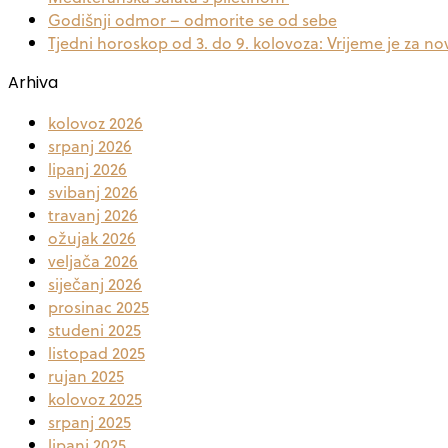
Godišnji odmor – odmorite se od sebe
Tjedni horoskop od 3. do 9. kolovoza: Vrijeme je za no
Arhiva
kolovoz 2026
srpanj 2026
lipanj 2026
svibanj 2026
travanj 2026
ožujak 2026
veljača 2026
siječanj 2026
prosinac 2025
studeni 2025
listopad 2025
rujan 2025
kolovoz 2025
srpanj 2025
lipanj 2025