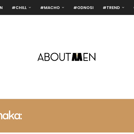
N
#CHILL
#MACHO
#ODNOSI
#TREND
naka:
ZOMBIE APOKALI