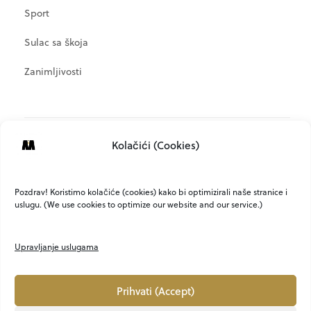
Sport
Sulac sa škoja
Zanimljivosti
META
Kolačići (Cookies)
Prijava
Kanal objava
Pozdrav! Koristimo kolačiće (cookies) kako bi optimizirali naše stranice i
uslugu. (We use cookies to optimize our website and our service.)
Kanal komentara
WordPress.org
Upravljanje uslugama
Prihvati (Accept)