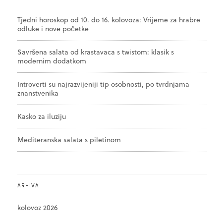
Tjedni horoskop od 10. do 16. kolovoza: Vrijeme za hrabre
odluke i nove početke
Savršena salata od krastavaca s twistom: klasik s
modernim dodatkom
Introverti su najrazvijeniji tip osobnosti, po tvrdnjama
znanstvenika
Kasko za iluziju
Mediteranska salata s piletinom
ARHIVA
kolovoz 2026