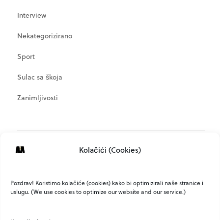
Interview
Nekategorizirano
Sport
Sulac sa škoja
Zanimljivosti
META
Kolačići (Cookies)
Prijava
Kanal objava
Pozdrav! Koristimo kolačiće (cookies) kako bi optimizirali naše stranice i
uslugu. (We use cookies to optimize our website and our service.)
Kanal komentara
WordPress.org