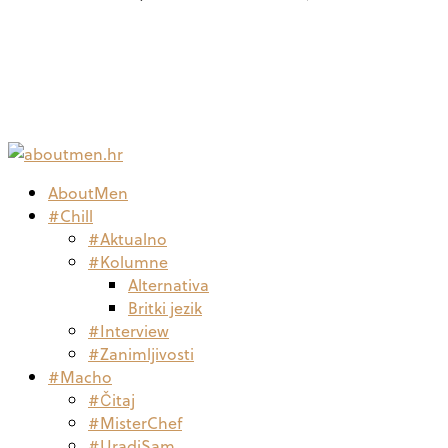
AboutMen
#Chill
#Aktualno
#Kolumne
Alternativa
Britki jezik
#Interview
#Zanimljivosti
#Macho
#Čitaj
#MisterChef
#UradiSam