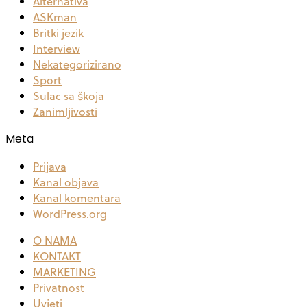
Alternativa
ASKman
Britki jezik
Interview
Nekategorizirano
Sport
Sulac sa škoja
Zanimljivosti
Meta
Prijava
Kanal objava
Kanal komentara
WordPress.org
O NAMA
KONTAKT
MARKETING
Privatnost
Uvjeti