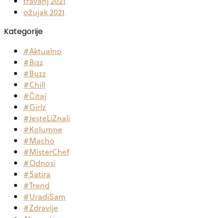
travanj 2021
ožujak 2021
Kategorije
#Aktualno
#Bizz
#Buzz
#Chill
#Čitaj
#Girlz
#JesteLiZnali
#Kolumne
#Macho
#MisterChef
#Odnosi
#Satira
#Trend
#UradiSam
#Zdravlje