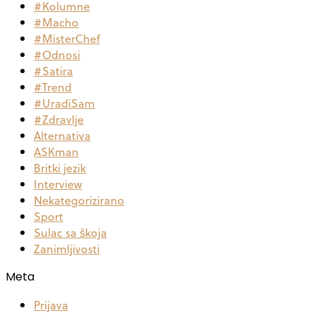
#Kolumne
#Macho
#MisterChef
#Odnosi
#Satira
#Trend
#UradiSam
#Zdravlje
Alternativa
ASKman
Britki jezik
Interview
Nekategorizirano
Sport
Sulac sa škoja
Zanimljivosti
Meta
Prijava