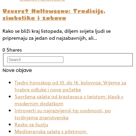
Ususret Halloweenu: Tradicije,
simbolika i zabava
Kako se bliži kraj listopada, diljem svijeta ljudi se
pripremaju za jedan od najzabavnijih, ali…
0 Shares
Nove objave
Tjedni horoskop od 10. do 16. kolovoza: Vrijeme za
hrabre odluke i nove početke
Savršena salata od krastavaca s twistom: klasik s
modernim dodatkom
Introverti su najrazvijeniji tip osobnosti, po
tvrdnjama znanstvenika
Kasko za iluziju
Mediteranska salata s piletinom