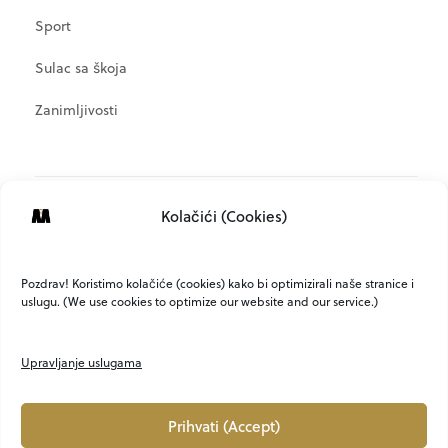
Sport
Sulac sa škoja
Zanimljivosti
META
Kolačići (Cookies)
Prijava
Kanal objava
Pozdrav! Koristimo kolačiće (cookies) kako bi optimizirali naše stranice i
uslugu. (We use cookies to optimize our website and our service.)
Kanal komentara
WordPress.org
Upravljanje uslugama
Prihvati (Accept)