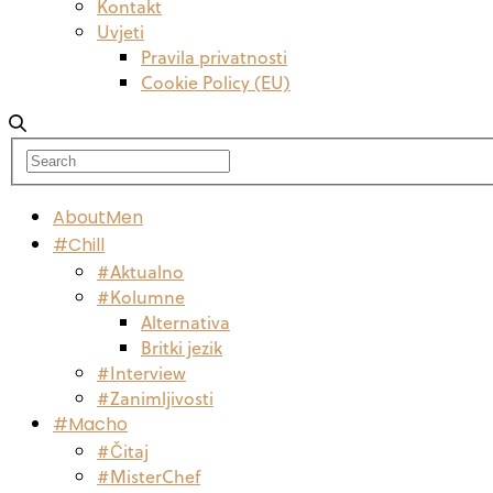
Kontakt
Uvjeti
Pravila privatnosti
Cookie Policy (EU)
AboutMen
#Chill
#Aktualno
#Kolumne
Alternativa
Britki jezik
#Interview
#Zanimljivosti
#Macho
#Čitaj
#MisterChef