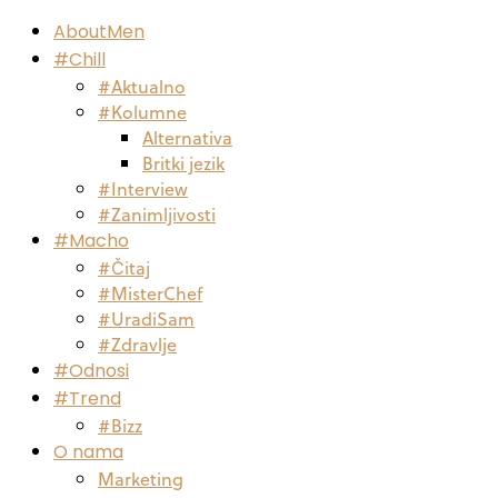
AboutMen
#Chill
#Aktualno
#Kolumne
Alternativa
Britki jezik
#Interview
#Zanimljivosti
#Macho
#Čitaj
#MisterChef
#UradiSam
#Zdravlje
#Odnosi
#Trend
#Bizz
O nama
Marketing