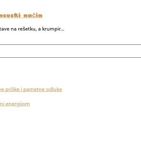
ncuski način
stave na rešetku, a krumpir…
ve prilike i pametne odluke
uni energijom