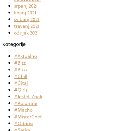
srpanj 2021
lipanj 2021
svibanj 2021
travanj 2021
ožujak 2021
Kategorije
#Aktualno
#Bizz
#Buzz
#Chill
#Čitaj
#Girlz
#JesteLiZnali
#Kolumne
#Macho
#MisterChef
#Odnosi
#Satira