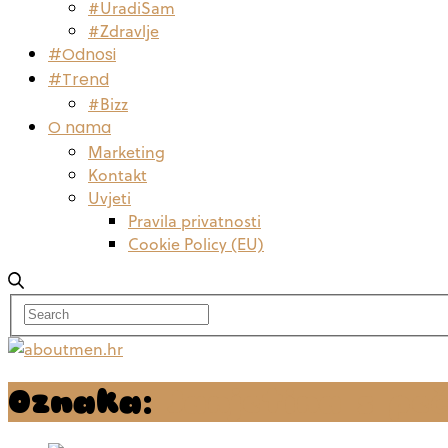
#UradiSam
#Zdravlje
#Odnosi
#Trend
#Bizz
O nama
Marketing
Kontakt
Uvjeti
Pravila privatnosti
Cookie Policy (EU)
Oznaka:
Janjetina s p