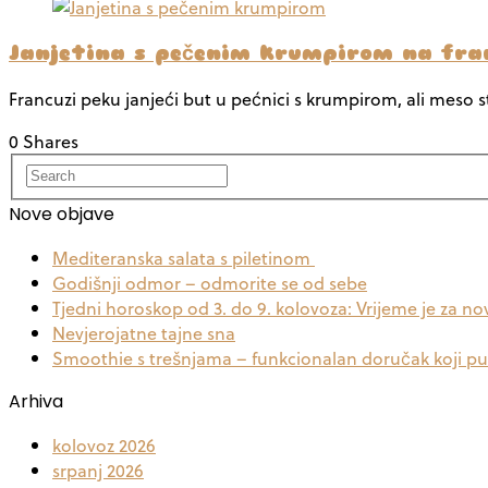
Janjetina s pečenim krumpirom na fra
Francuzi peku janjeći but u pećnici s krumpirom, ali meso 
0 Shares
Nove objave
Mediteranska salata s piletinom
Godišnji odmor – odmorite se od sebe
Tjedni horoskop od 3. do 9. kolovoza: Vrijeme je za no
Nevjerojatne tajne sna
Smoothie s trešnjama – funkcionalan doručak koji p
Arhiva
kolovoz 2026
srpanj 2026