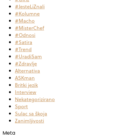
#JesteLiZnali
#Kolumne
#Macho
#MisterChef
#Odnosi
#Satira
#Trend
#UradiSam
#Zdravlje
Alternativa
ASKman
Britki jezik
Interview
Nekategorizirano
Sport
Sulac sa škoja
Zanimljivosti
Meta