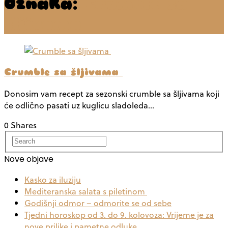
Oznaka:
Crumble sa
šljivama
Crumble sa šljivama
Donosim vam recept za sezonski crumble sa šljivama koji
će odlično pasati uz kuglicu sladoleda…
0 Shares
Nove objave
Kasko za iluziju
Mediteranska salata s piletinom
Godišnji odmor – odmorite se od sebe
Tjedni horoskop od 3. do 9. kolovoza: Vrijeme je za
nove prilike i pametne odluke