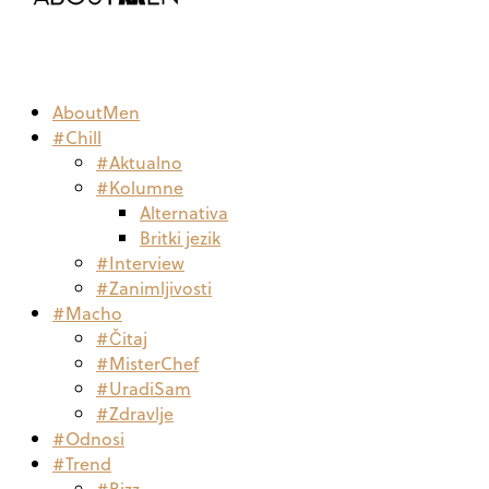
AboutMen
#Chill
#Aktualno
#Kolumne
Alternativa
Britki jezik
#Interview
#Zanimljivosti
#Macho
#Čitaj
#MisterChef
#UradiSam
#Zdravlje
#Odnosi
#Trend
#Bizz