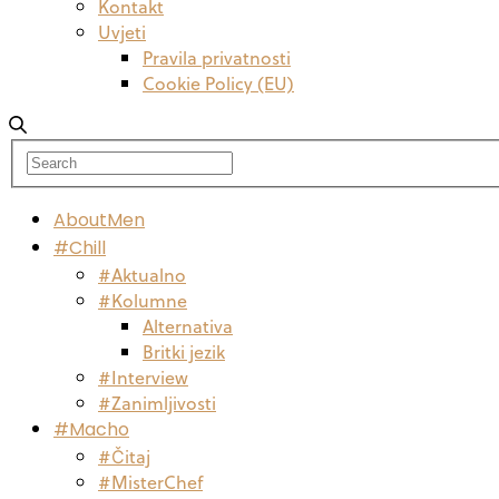
Kontakt
Uvjeti
Pravila privatnosti
Cookie Policy (EU)
AboutMen
#Chill
#Aktualno
#Kolumne
Alternativa
Britki jezik
#Interview
#Zanimljivosti
#Macho
#Čitaj
#MisterChef