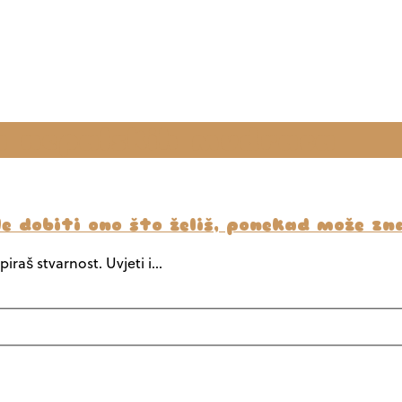
a nepalskih mudraca
 dobiti ono što želiš, ponekad može zna
ipiraš stvarnost. Uvjeti i…