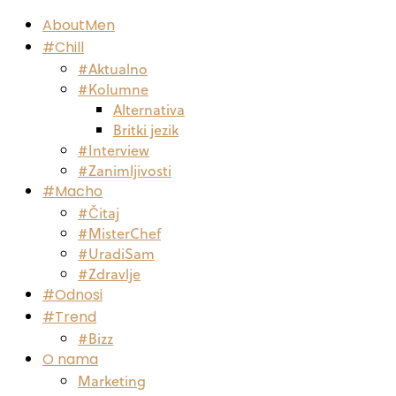
AboutMen
#Chill
#Aktualno
#Kolumne
Alternativa
Britki jezik
#Interview
#Zanimljivosti
#Macho
#Čitaj
#MisterChef
#UradiSam
#Zdravlje
#Odnosi
#Trend
#Bizz
O nama
Marketing