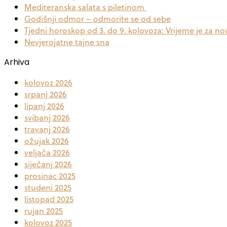
Mediteranska salata s piletinom
Godišnji odmor – odmorite se od sebe
Tjedni horoskop od 3. do 9. kolovoza: Vrijeme je za no
Nevjerojatne tajne sna
Arhiva
kolovoz 2026
srpanj 2026
lipanj 2026
svibanj 2026
travanj 2026
ožujak 2026
veljača 2026
siječanj 2026
prosinac 2025
studeni 2025
listopad 2025
rujan 2025
kolovoz 2025