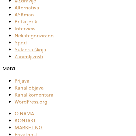
#Zdravlje
Alternativa
ASKman
Britki jezik
Interview
Nekategorizirano
Sport
Sulac sa škoja
Zanimljivosti
Meta
Prijava
Kanal objava
Kanal komentara
WordPress.org
O NAMA
KONTAKT
MARKETING
Privatnost