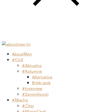
AboutMen
#Chill
#Aktualno
#Kolumne
Alternativa
Britki jezik
#Interview
#Zanimljivosti
#Macho
#Čitaj
#MisterChef