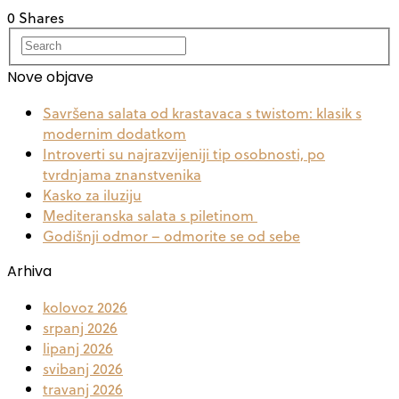
0 Shares
Nove objave
Savršena salata od krastavaca s twistom: klasik s
modernim dodatkom
Introverti su najrazvijeniji tip osobnosti, po
tvrdnjama znanstvenika
Kasko za iluziju
Mediteranska salata s piletinom
Godišnji odmor – odmorite se od sebe
Arhiva
kolovoz 2026
srpanj 2026
lipanj 2026
svibanj 2026
travanj 2026