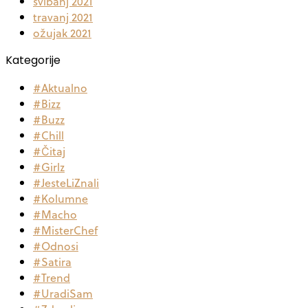
svibanj 2021
travanj 2021
ožujak 2021
Kategorije
#Aktualno
#Bizz
#Buzz
#Chill
#Čitaj
#Girlz
#JesteLiZnali
#Kolumne
#Macho
#MisterChef
#Odnosi
#Satira
#Trend
#UradiSam