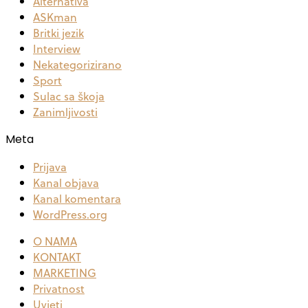
Alternativa
ASKman
Britki jezik
Interview
Nekategorizirano
Sport
Sulac sa škoja
Zanimljivosti
Meta
Prijava
Kanal objava
Kanal komentara
WordPress.org
O NAMA
KONTAKT
MARKETING
Privatnost
Uvjeti