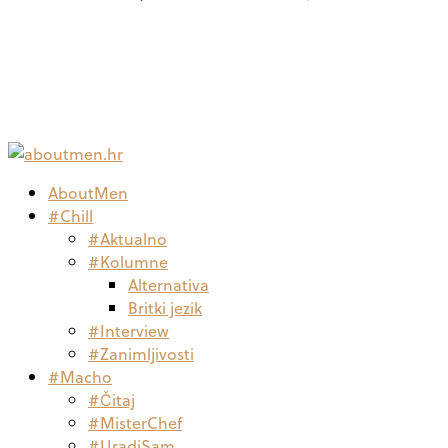
AboutMen
#Chill
#Aktualno
#Kolumne
Alternativa
Britki jezik
#Interview
#Zanimljivosti
#Macho
#Čitaj
#MisterChef
#UradiSam