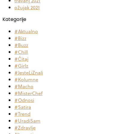
travanj 2021
ožujak 2021
Kategorije
#Aktualno
#Bizz
#Buzz
#Chill
#Čitaj
#Girlz
#JesteLiZnali
#Kolumne
#Macho
#MisterChef
#Odnosi
#Satira
#Trend
#UradiSam
#Zdravlje