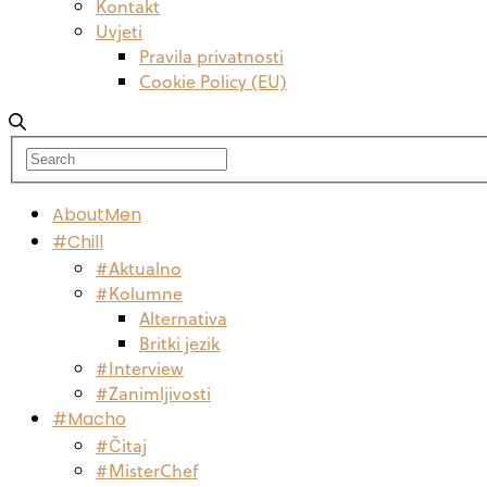
Kontakt
Uvjeti
Pravila privatnosti
Cookie Policy (EU)
AboutMen
#Chill
#Aktualno
#Kolumne
Alternativa
Britki jezik
#Interview
#Zanimljivosti
#Macho
#Čitaj
#MisterChef