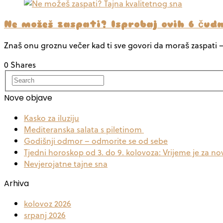
Ne možeš zaspati? Isprobaj ovih 6 čudn
Znaš onu groznu večer kad ti sve govori da moraš zaspati –
0 Shares
Nove objave
Kasko za iluziju
Mediteranska salata s piletinom
Godišnji odmor – odmorite se od sebe
Tjedni horoskop od 3. do 9. kolovoza: Vrijeme je za no
Nevjerojatne tajne sna
Arhiva
kolovoz 2026
srpanj 2026