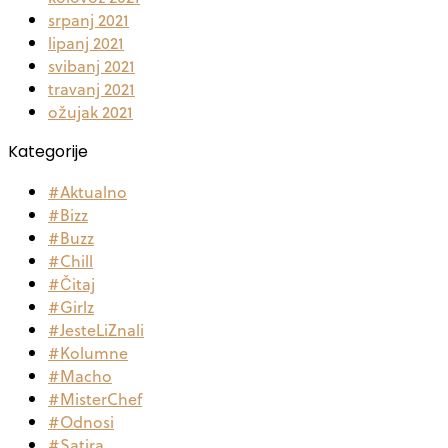
srpanj 2021
lipanj 2021
svibanj 2021
travanj 2021
ožujak 2021
Kategorije
#Aktualno
#Bizz
#Buzz
#Chill
#Čitaj
#Girlz
#JesteLiZnali
#Kolumne
#Macho
#MisterChef
#Odnosi
#Satira