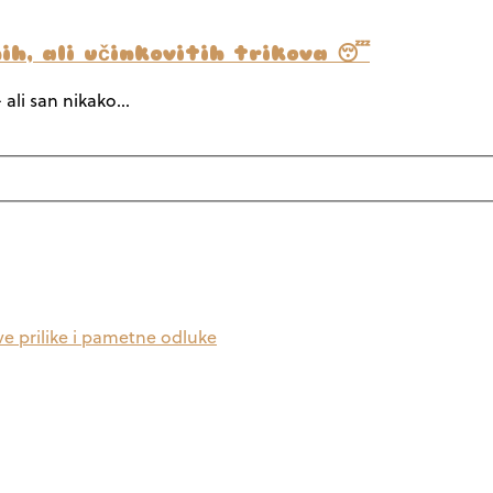
ih, ali učinkovitih trikova 😴
 ali san nikako…
ve prilike i pametne odluke