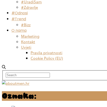
#UradiSam
#Zdravlje
#Odnosi
#Trend
#Bizz
O nama
Marketing
Kontakt
Uvjeti
Pravila privatnosti
Cookie Policy (EU)
Oznaka:
Ne možeš zaspa