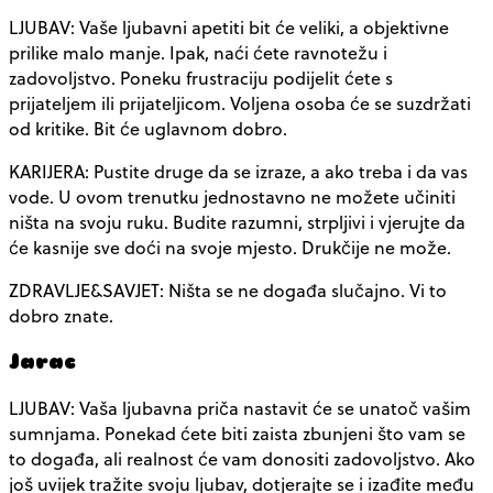
LJUBAV: Vaše ljubavni apetiti bit će veliki, a objektivne
prilike malo manje. Ipak, naći ćete ravnotežu i
zadovoljstvo. Poneku frustraciju podijelit ćete s
prijateljem ili prijateljicom. Voljena osoba će se suzdržati
od kritike. Bit će uglavnom dobro.
KARIJERA: Pustite druge da se izraze, a ako treba i da vas
vode. U ovom trenutku jednostavno ne možete učiniti
ništa na svoju ruku. Budite razumni, strpljivi i vjerujte da
će kasnije sve doći na svoje mjesto. Drukčije ne može.
ZDRAVLJE&SAVJET: Ništa se ne događa slučajno. Vi to
dobro znate.
Jarac
LJUBAV: Vaša ljubavna priča nastavit će se unatoč vašim
sumnjama. Ponekad ćete biti zaista zbunjeni što vam se
to događa, ali realnost će vam donositi zadovoljstvo. Ako
još uvijek tražite svoju ljubav, dotjerajte se i izađite među