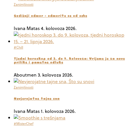
Zanimljivosti
Godišnji odmor – odmorite se od sebe
Ivana Matas
4. kolovoza 2026.
#Chill
Tjedni horoskop od 3. do 9. kolovoza: Vrijeme je za nove
prilike i pametne odluke
Aboutmen
3. kolovoza 2026.
Zanimljivosti
Nevjerojatne tajne sna
Ivana Matas
1. kolovoza 2026.
#MisterChef