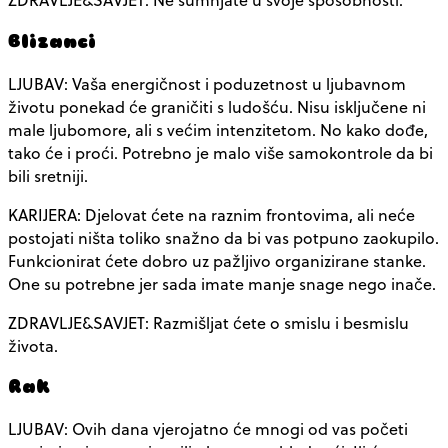
Blizanci
LJUBAV: Vaša energičnost i poduzetnost u ljubavnom
životu ponekad će graničiti s ludošću. Nisu isključene ni
male ljubomore, ali s većim intenzitetom. No kako dođe,
tako će i proći. Potrebno je malo više samokontrole da bi
bili sretniji.
KARIJERA: Djelovat ćete na raznim frontovima, ali neće
postojati ništa toliko snažno da bi vas potpuno zaokupilo.
Funkcionirat ćete dobro uz pažljivo organizirane stanke.
One su potrebne jer sada imate manje snage nego inače.
ZDRAVLJE&SAVJET: Razmišljat ćete o smislu i besmislu
života.
Rak
LJUBAV: Ovih dana vjerojatno će mnogi od vas početi