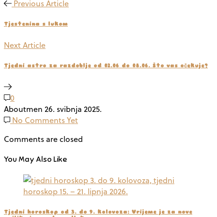
Previous Article
Tjestenina s lukom
Next Article
Tjedni astro za razdoblje od 02.06 do 08.06. Što vas očekuje?
0
Aboutmen
26. svibnja 2025.
No Comments Yet
Comments are closed
You May Also Like
Tjedni horoskop od 3. do 9. kolovoza: Vrijeme je za nove