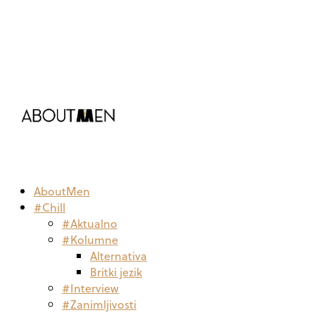
AboutMen
#Chill
#Aktualno
#Kolumne
Alternativa
Britki jezik
#Interview
#Zanimljivosti