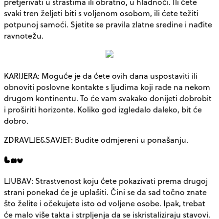
pretjerivati u strastima ili obratno, u hladnoći. Ili ćete
svaki tren željeti biti s voljenom osobom, ili ćete težiti
potpunoj samoći. Sjetite se pravila zlatne sredine i nađite
ravnotežu.
KARIJERA: Moguće je da ćete ovih dana uspostaviti ili
obnoviti poslovne kontakte s ljudima koji rade na nekom
drugom kontinentu. To će vam svakako donijeti dobrobit
i proširiti horizonte. Koliko god izgledalo daleko, bit će
dobro.
ZDRAVLJE&SAVJET: Budite odmjereni u ponašanju.
Lav
LJUBAV: Strastvenost koju ćete pokazivati prema drugoj
strani ponekad će je uplašiti. Čini se da sad točno znate
što želite i očekujete isto od voljene osobe. Ipak, trebat
će malo više takta i strpljenja da se iskristaliziraju stavovi.