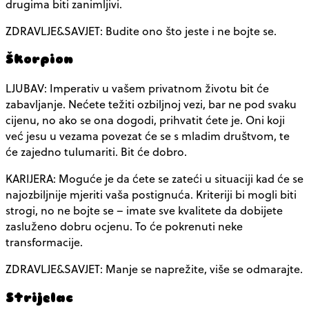
drugima biti zanimljivi.
ZDRAVLJE&SAVJET: Budite ono što jeste i ne bojte se.
Škorpion
LJUBAV: Imperativ u vašem privatnom životu bit će
zabavljanje. Nećete težiti ozbiljnoj vezi, bar ne pod svaku
cijenu, no ako se ona dogodi, prihvatit ćete je. Oni koji
već jesu u vezama povezat će se s mladim društvom, te
će zajedno tulumariti. Bit će dobro.
KARIJERA: Moguće je da ćete se zateći u situaciji kad će se
najozbiljnije mjeriti vaša postignuća. Kriteriji bi mogli biti
strogi, no ne bojte se – imate sve kvalitete da dobijete
zasluženo dobru ocjenu. To će pokrenuti neke
transformacije.
ZDRAVLJE&SAVJET: Manje se naprežite, više se odmarajte.
Strijelac