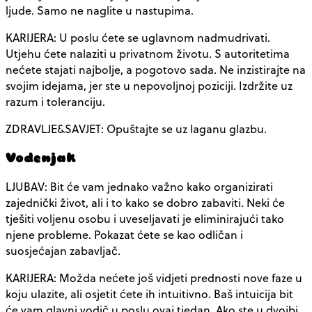
ljude. Samo ne naglite u nastupima.
KARIJERA: U poslu ćete se uglavnom nadmudrivati.
Utjehu ćete nalaziti u privatnom životu. S autoritetima
nećete stajati najbolje, a pogotovo sada. Ne inzistirajte na
svojim idejama, jer ste u nepovoljnoj poziciji. Izdržite uz
razum i toleranciju.
ZDRAVLJE&SAVJET: Opuštajte se uz laganu glazbu.
Vodenjak
LJUBAV: Bit će vam jednako važno kako organizirati
zajednički život, ali i to kako se dobro zabaviti. Neki će
tješiti voljenu osobu i uveseljavati je eliminirajući tako
njene probleme. Pokazat ćete se kao odličan i
suosjećajan zabavljač.
KARIJERA: Možda nećete još vidjeti prednosti nove faze u
koju ulazite, ali osjetit ćete ih intuitivno. Baš intuicija bit
će vam glavni vodič u poslu ovaj tjedan. Ako ste u dvojbi,