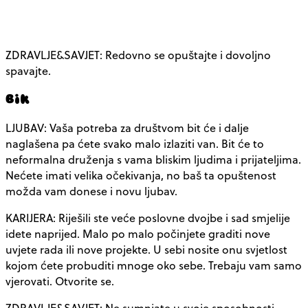
ZDRAVLJE&SAVJET: Redovno se opuštajte i dovoljno
spavajte.
Bik
LJUBAV: Vaša potreba za društvom bit će i dalje
naglašena pa ćete svako malo izlaziti van. Bit će to
neformalna druženja s vama bliskim ljudima i prijateljima.
Nećete imati velika očekivanja, no baš ta opuštenost
možda vam donese i novu ljubav.
KARIJERA: Riješili ste veće poslovne dvojbe i sad smjelije
idete naprijed. Malo po malo počinjete graditi nove
uvjete rada ili nove projekte. U sebi nosite onu svjetlost
kojom ćete probuditi mnoge oko sebe. Trebaju vam samo
vjerovati. Otvorite se.
ZDRAVLJE&SAVJET: Ne sumnjate u svoje sposobnosti.