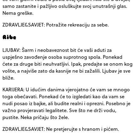
samo zastanite i pažljivo osluškujte svoj unutrašnji glas.
Nema greške.
ZDRAVLJE&SAVJET: Potražite rekreaciju za sebe.
Ribe
LJUBAV: Šarm i neobaveznost bit će vaši aduti za
uspješno zavođenje osoba suprotnog spola. Ponekad
ćete za druge biti neuhvatljivi. Ipak, predajte se onom kog
volite, a najviše zato da kasnije ne bi zažalili. Ljubav je sve
bliže.
KARIJERA: U idućim danima vjerojatno će vam se mnogo
toga obećavati. Ponekad će to izgledati kao da vam se
nudi posao iz bajke, ali budite realni i oprezni. Posebno je
važno provjeravati legalitete. Sve što ne drži vodu,
pustite. Neka pričaju što žele.
ZDRAVLJE&SAVJET: Ne pretjerujte s hranom i pićem.