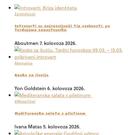
Zanimljivosti
Introverti su najrazvijeniji tip osobnosti, po
tvrdnjama znanstvenika
Aboutmen
7. kolovoza 2026.
Alternativa
Kasko za iluziju
Yon Goldstein
6. kolovoza 2026.
#MisterChef
Mediteranska salata s piletinom
Ivana Matas
5. kolovoza 2026.