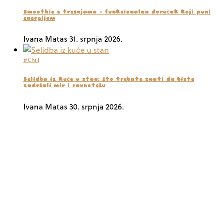
Smoothie s trešnjama – funkcionalan doručak koji puni
energijom
Ivana Matas
31. srpnja 2026.
#Chill
Selidba iz kuće u stan: što trebate znati da biste
zadržali mir i ravnotežu
Ivana Matas
30. srpnja 2026.