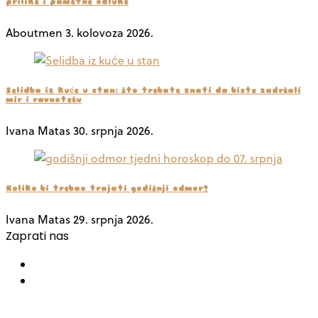
prilike i pametne odluke
Aboutmen
3. kolovoza 2026.
Selidba iz kuće u stan: što trebate znati da biste zadržali
mir i ravnotežu
Ivana Matas
30. srpnja 2026.
Koliko bi trebao trajati godišnji odmor?
Ivana Matas
29. srpnja 2026.
Zaprati nas