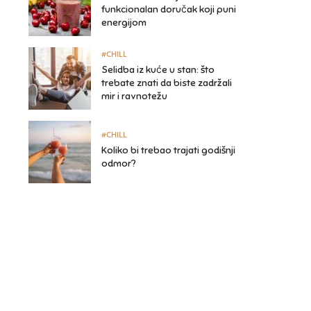
funkcionalan doručak koji puni
energijom
#CHILL
Selidba iz kuće u stan: što
trebate znati da biste zadržali
mir i ravnotežu
#CHILL
Koliko bi trebao trajati godišnji
odmor?