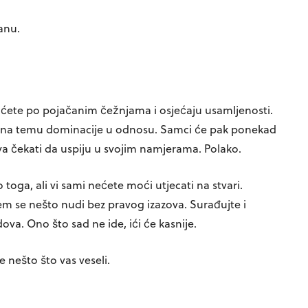
anu.
ćete po pojačanim čežnjama i osjećaju usamljenosti.
a na temu dominacije u odnosu. Samci će pak ponekad
dva čekati da uspiju u svojim namjerama. Polako.
oga, ali vi sami nećete moći utjecati na stvari.
m se nešto nudi bez pravog izazova. Surađujte i
dova. Ono što sad ne ide, ići će kasnije.
nešto što vas veseli.