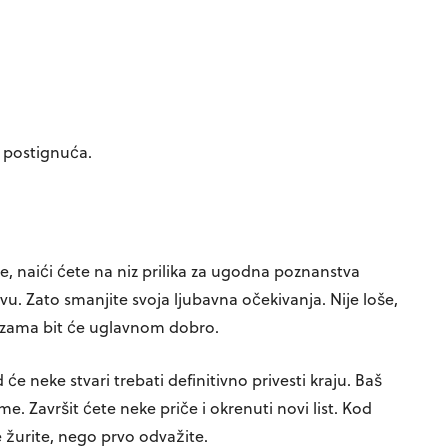
 postignuća.
, naići ćete na niz prilika za ugodna poznanstva
u. Zato smanjite svoja ljubavna očekivanja. Nije loše,
 vezama bit će uglavnom dobro.
će neke stvari trebati definitivno privesti kraju. Baš
me. Završit ćete neke priče i okrenuti novi list. Kod
e žurite, nego prvo odvažite.