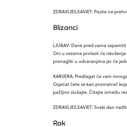
ZDRAVLJE&SAVJET: Pazite na prehr
Blizanci
LJUBAV: Dane pred vama zapamtit 
Oni u vezama prolazit će iskušenj
prenagliti u udvaranjima jer će je
KARIJERA: Predlagat će vam mnogo t
Osjećat ćete se kao promatrač koje
pažljivo slušajte. Čitajte između re
ZDRAVLJE&SAVJET: Svaki dan nađite 
Rak