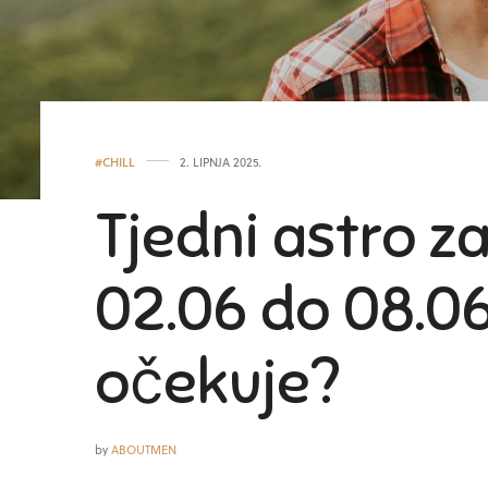
#CHILL
2. LIPNJA 2025.
Tjedni astro z
02.06 do 08.06
očekuje?
by
ABOUTMEN