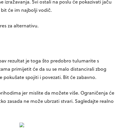
ne izražavanja. Svi ostali na poslu će pokazivati jaču
 bit će im najbolji vodič.
es za alternativu.
bav rezultat je toga što predobro tulumarite s
ezama primijetit će da su se malo distancirali zbog
e pokušate spojiti i povezati. Bit će zabavno.
 prihodima jer mislite da možete više. Ograničenja će
nitko zasada ne može ubrzati stvari. Sagledajte realno