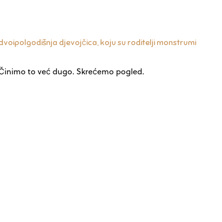
 dvoipolgodišnja djevojčica, koju su roditelji monstrumi
vu. Činimo to već dugo. Skrećemo pogled.