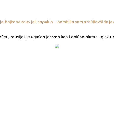
je, bojim se zauvijek napuklo. – pomislila sam pročitavši da je
apočeti, zauvijek je ugašen jer smo kao i obično okretali gla