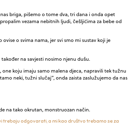
 nas briga, pišemo o tome dva, tri dana i onda opet
 propalim vezama nebitnih ljudi, češljićima za bebe od
o ovise o svima nama, jer svi smo mi sustav koji je
 mi također na savjesti nosimo njenu dušu.
ti, one koju imaju samo malena djeca, napravili tek tužnu
tamo neki, tužni slučaj”, onda zaista zaslužujemo da nas
 ode na tako okrutan, monstruozan način.
to. Svi trebaju odgovarati, a mi kao društvo trebamo se za