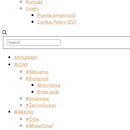
Kontakt
Uvjeti
Pravila privatnosti
Cookie Policy (EU)
AboutMen
#Chill
#Aktualno
#Kolumne
Alternativa
Britki jezik
#Interview
#Zanimljivosti
#Macho
#Čitaj
#MisterChef