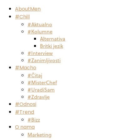
AboutMen
#Chill
#Aktualno
#Kolumne
Alternativa
Britki jezik
#Interview
#Zanimljivosti
#Macho
#Čitaj
#MisterChef
#UradiSam
#Zdravlje
#Odnosi
#Trend
#Bizz
O nama
Marketing