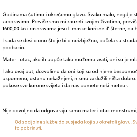
Godinama šutimo i okrećemo glavu. Svako malo, negdje strad
zaboravimo. Previše smo mi zauzeti svojim životima, previš
1600,00 kn i raspravama jesu li maske korisne il’ štetne, da bi
I sada se desilo ono što je bilo neizbježno, počela su strad
podbacio.
Mater i otac, ako ih uopće tako možemo zvati, oni su je mlati
I ako ovaj put, dozvolimo da oni koji su od njene bespomoćno
uspomenu, ostanu nekažnjeni, nismo zaslužili ništa dobro.
pokose sve korone svijeta i da nas pomete neki meteor.
Nije dovoljno da odgovaraju samo mater i otac monstrumi, 
Od socijalne službe do susjeda koji su okretali glavu. Svi
to pobrinuti.