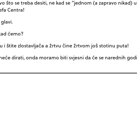
vo što se treba desiti, ne kad se “jednom (a zapravo nikad) u
šefa Centra!
glavi.
I kad ćemo?
ju i štite zlostavljača a žrtvu čine žrtvom još stotinu puta!
 neće dirati, onda moramo biti svjesni da će se narednih god