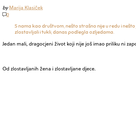
by
Marija Klasiček
0
S nama kao društvom, nešto strašno nije u redu i nešto 
zlostavljali i tukli, danas podlegla ozljedama.
Jedan mali, dragocjeni život koji nije još imao priliku ni z
Od zlostavljanih žena i zlostavljane djece.