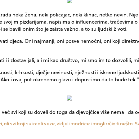
a neka žena, neki policajac, neki klinac, netko nevin. Nije
e svojim pizdarijama, napisima o influencerima, tračevima o
 se bavili onim što je zaista važno, a to su ljudski životi.
avati djeca. Oni najmanji, oni posve nemoćni, oni koji direktn
li i zlostavljali, ali mi kao društvo, mi smo im to dozvolili,
sti, krhkosti, dječje nevinosti, nježnosti i iskrene ljudskos
 Ako i ovaj put okrenemo glavu i dopustimo da to bude tek “
već svi koji su doveli do toga da djevojčice više nema i da
, ali svi koji su imali veze, vidjeli modrice i mogli učiniti neš