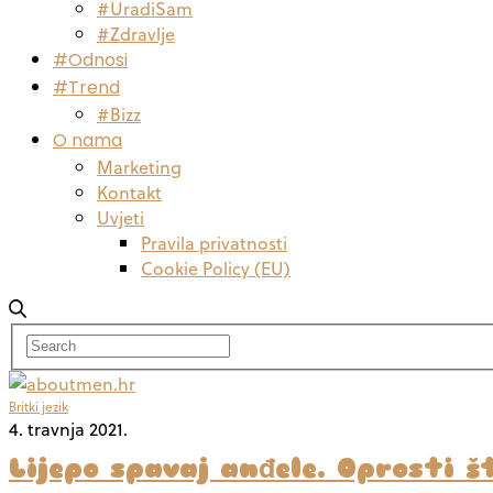
#UradiSam
#Zdravlje
#Odnosi
#Trend
#Bizz
O nama
Marketing
Kontakt
Uvjeti
Pravila privatnosti
Cookie Policy (EU)
Britki jezik
4. travnja 2021.
Lijepo spavaj anđele. Oprosti š