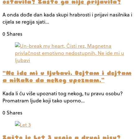
ostavila? Zašto ga nije prijavila?
A onda dođe dan kada skupi hrabrosti i prijavi nasilnika i
cijela se regija sjati…
0 Shares
“Ne ide mi u ljubavi. Dejtam i dejtam
a nikako da nekog upoznam.”
Kada li ću više upoznati tog nekog, tu pravu osobu?
Promatram ljude koji tako uporno…
0 Shares
Zašto je Let 3 uspio a drugi nisu?