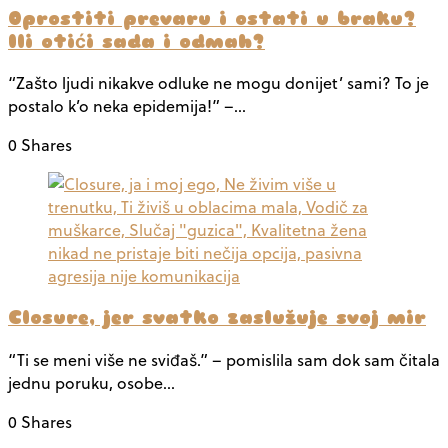
Oprostiti prevaru i ostati u braku?
Ili otići sada i odmah?
“Zašto ljudi nikakve odluke ne mogu donijet’ sami? To je
postalo k’o neka epidemija!” –…
0 Shares
Closure, jer svatko zaslužuje svoj mir
“Ti se meni više ne sviđaš.” – pomislila sam dok sam čitala
jednu poruku, osobe…
0 Shares