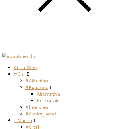
AboutMen
#Chill
#Aktualno
#Kolumne
Alternativa
Britki jezik
#Interview
#Zanimljivosti
#Macho
#Čitaj