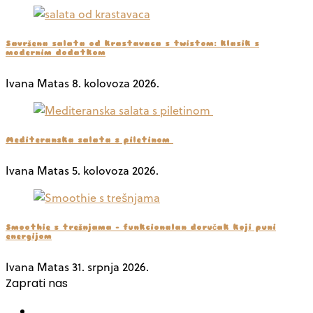
Savršena salata od krastavaca s twistom: klasik s
modernim dodatkom
Ivana Matas
8. kolovoza 2026.
Mediteranska salata s piletinom
Ivana Matas
5. kolovoza 2026.
Smoothie s trešnjama – funkcionalan doručak koji puni
energijom
Ivana Matas
31. srpnja 2026.
Zaprati nas