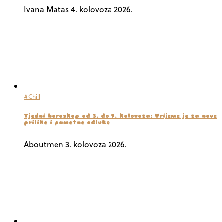
Ivana Matas
4. kolovoza 2026.
#Chill
Tjedni horoskop od 3. do 9. kolovoza: Vrijeme je za nove
prilike i pametne odluke
Aboutmen
3. kolovoza 2026.