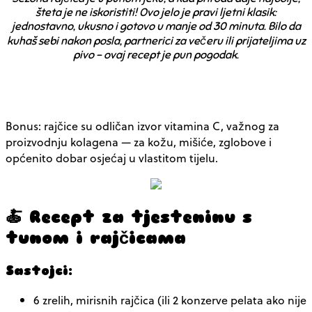
šteta je ne iskoristiti! Ovo jelo je pravi ljetni klasik:
jednostavno, ukusno i gotovo u manje od 30 minuta. Bilo da
kuhaš sebi nakon posla, partnerici za večeru ili prijateljima uz
pivo – ovaj recept je pun pogodak.
Bonus: rajčice su odličan izvor vitamina C, važnog za
proizvodnju kolagena — za kožu, mišiće, zglobove i
općenito dobar osjećaj u vlastitom tijelu.
🍝 Recept za tjesteninu s
tunom i rajčicama
Sastojci:
6 zrelih, mirisnih rajčica (ili 2 konzerve pelata ako nije