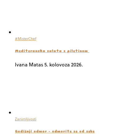
#MisterChef
Mediteranska salata s piletinom
Ivana Matas
5. kolovoza 2026.
Zanimljivosti
Godišnji odmor – odmorite se od sebe