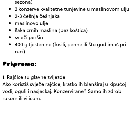
sezona)
2 konzerve kvalitetne tunjevine u maslinovom ulju
2-3 češnja češnjaka
maslinovo ulje
šaka crnih maslina (bez koštica)
svježi peršin
400 g tjestenine (fusili, penne ili što god imaš pri
ruci)
Priprema:
1. Rajčice su glavne zvijezde
Ako koristiš svježe rajčice, kratko ih blanširaj u kipućoj
vodi, oguli i nasjeckaj. Konzervirane? Samo ih zdrobi
rukom ili vilicom.