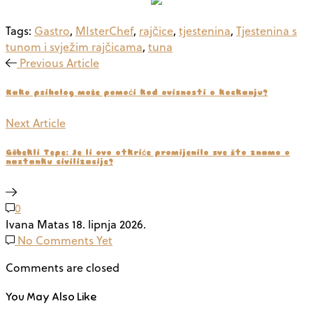
Tags:
Gastro
,
MIsterChef
,
rajčice
,
tjestenina
,
Tjestenina s
tunom i svježim rajčicama
,
tuna
Previous Article
Kako psiholog može pomoći kod ovisnosti o kockanju?
Next Article
Göbekli Tepe: Je li ovo otkriće promijenilo sve što znamo o
nastanku civilizacije?
0
Ivana Matas
18. lipnja 2026.
No Comments Yet
Comments are closed
You May Also Like