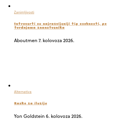
Zanimljivosti
Introverti su najrazvijeniji tip osobnosti, po
tvrdnjama znanstvenika
Aboutmen
7. kolovoza 2026.
Alternativa
Kasko za iluziju
Yon Goldstein
6. kolovoza 2026.