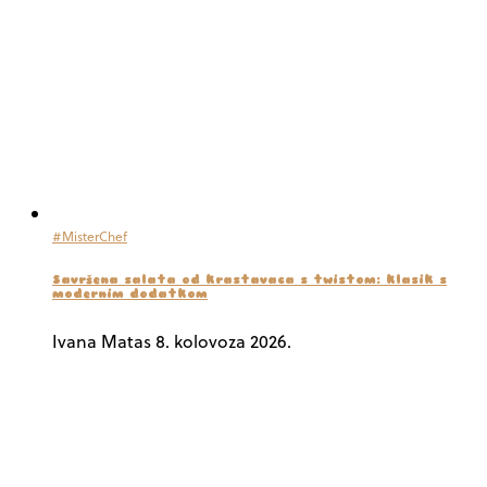
#MisterChef
Savršena salata od krastavaca s twistom: klasik s
modernim dodatkom
Ivana Matas
8. kolovoza 2026.