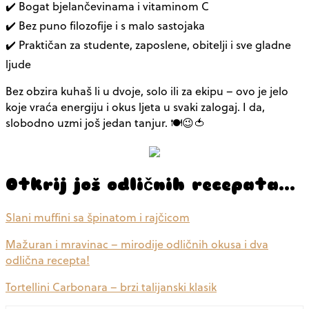
✔️ Bogat bjelančevinama i vitaminom C
✔️ Bez puno filozofije i s malo sastojaka
✔️ Praktičan za studente, zaposlene, obitelji i sve gladne
ljude
Bez obzira kuhaš li u dvoje, solo ili za ekipu – ovo je jelo
koje vraća energiju i okus ljeta u svaki zalogaj. I da,
slobodno uzmi još jedan tanjur. 🍽️😉🍅
Otkrij još odličnih recepata…
Slani muffini sa špinatom i rajčicom
Mažuran i mravinac – mirodije odličnih okusa i dva
odlična recepta!
Tortellini Carbonara – brzi talijanski klasik