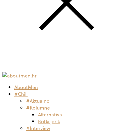
AboutMen
#Chill
#Aktualno
#Kolumne
Alternativa
Britki jezik
#Interview