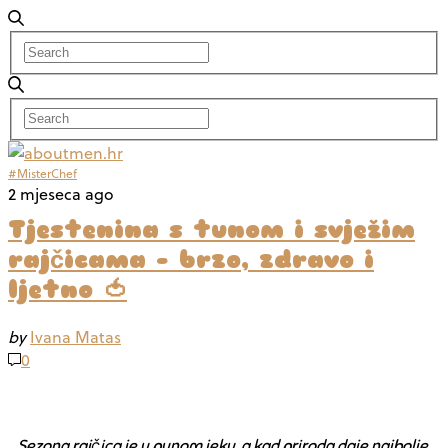
#MisterChef
2 mjeseca ago
Tjestenina s tunom i svježim
rajčicama – brzo, zdravo i
ljetno 🍅
by
Ivana Matas
0
Sezona rajčica je u punom jeku, a kad priroda daje najbolje,