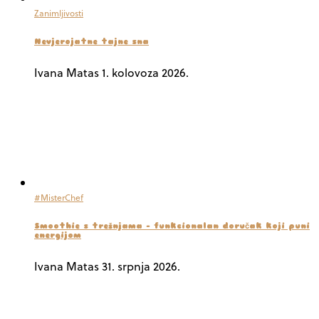
Zanimljivosti
Nevjerojatne tajne sna
Ivana Matas
1. kolovoza 2026.
#MisterChef
Smoothie s trešnjama – funkcionalan doručak koji puni
energijom
Ivana Matas
31. srpnja 2026.