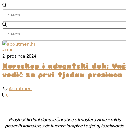
#Chill
2. prosinca 2024.
Horoskop i adventski duh: Vaš
vodič za prvi tjedan prosinca
by
Aboutmen
0
Prosinački dani donose čarobnu atmosferu zime – miris
pečenih kolačića, svjetlucave lampice i osjećaj iščekivanja