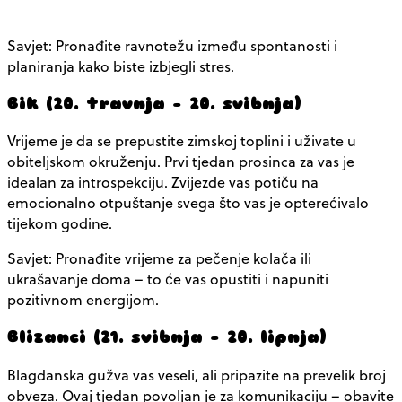
Savjet: Pronađite ravnotežu između spontanosti i
planiranja kako biste izbjegli stres.
Bik (20. travnja – 20. svibnja)
Vrijeme je da se prepustite zimskoj toplini i uživate u
obiteljskom okruženju. Prvi tjedan prosinca za vas je
idealan za introspekciju. Zvijezde vas potiču na
emocionalno otpuštanje svega što vas je opterećivalo
tijekom godine.
Savjet: Pronađite vrijeme za pečenje kolača ili
ukrašavanje doma – to će vas opustiti i napuniti
pozitivnom energijom.
Blizanci (21. svibnja – 20. lipnja)
Blagdanska gužva vas veseli, ali pripazite na prevelik broj
obveza. Ovaj tjedan povoljan je za komunikaciju – obavite