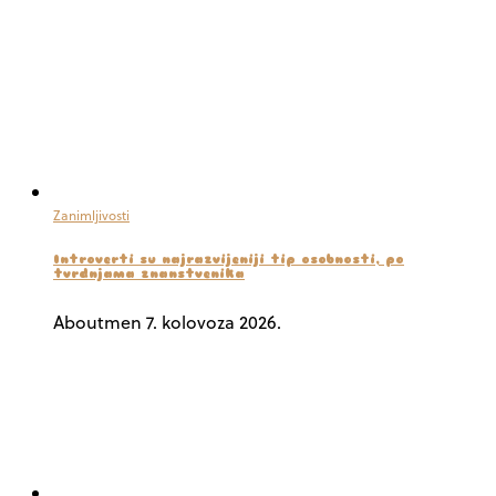
Zanimljivosti
Introverti su najrazvijeniji tip osobnosti, po
tvrdnjama znanstvenika
Aboutmen
7. kolovoza 2026.