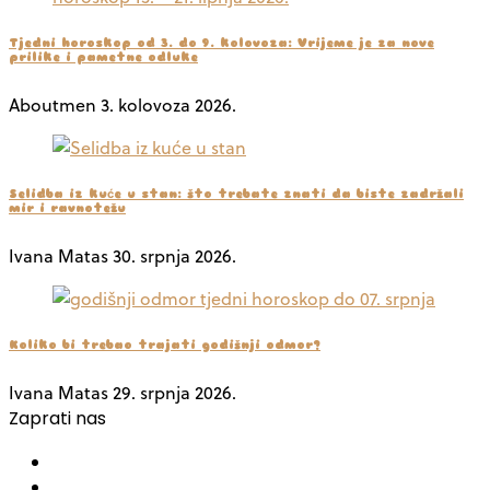
Tjedni horoskop od 3. do 9. kolovoza: Vrijeme je za nove
prilike i pametne odluke
Aboutmen
3. kolovoza 2026.
Selidba iz kuće u stan: što trebate znati da biste zadržali
mir i ravnotežu
Ivana Matas
30. srpnja 2026.
Koliko bi trebao trajati godišnji odmor?
Ivana Matas
29. srpnja 2026.
Zaprati nas