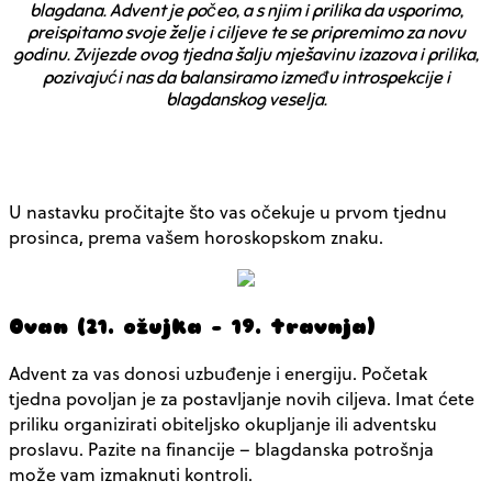
blagdana. Advent je počeo, a s njim i prilika da usporimo,
preispitamo svoje želje i ciljeve te se pripremimo za novu
godinu. Zvijezde ovog tjedna šalju mješavinu izazova i prilika,
pozivajući nas da balansiramo između introspekcije i
blagdanskog veselja.
U nastavku pročitajte što vas očekuje u prvom tjednu
prosinca, prema vašem horoskopskom znaku.
Ovan (21. ožujka – 19. travnja)
Advent za vas donosi uzbuđenje i energiju. Početak
tjedna povoljan je za postavljanje novih ciljeva. Imat ćete
priliku organizirati obiteljsko okupljanje ili adventsku
proslavu. Pazite na financije – blagdanska potrošnja
može vam izmaknuti kontroli.