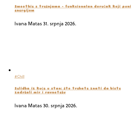
Smoothie s trešnjama – funkcionalan doručak koji puni
energijom
Ivana Matas
31. srpnja 2026.
#Chill
Selidba iz kuće u stan: što trebate znati da biste
zadržali mir i ravnotežu
Ivana Matas
30. srpnja 2026.