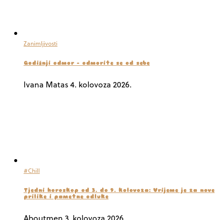
Zanimljivosti
Godišnji odmor – odmorite se od sebe
Ivana Matas
4. kolovoza 2026.
#Chill
Tjedni horoskop od 3. do 9. kolovoza: Vrijeme je za nove
prilike i pametne odluke
Aboutmen
3. kolovoza 2026.