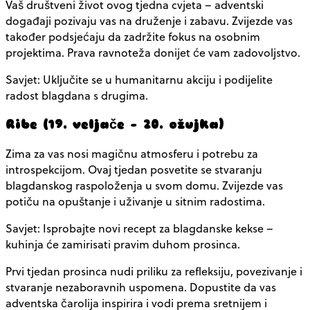
Vaš društveni život ovog tjedna cvjeta – adventski
događaji pozivaju vas na druženje i zabavu. Zvijezde vas
također podsjećaju da zadržite fokus na osobnim
projektima. Prava ravnoteža donijet će vam zadovoljstvo.
Savjet: Uključite se u humanitarnu akciju i podijelite
radost blagdana s drugima.
Ribe (19. veljače – 20. ožujka)
Zima za vas nosi magičnu atmosferu i potrebu za
introspekcijom. Ovaj tjedan posvetite se stvaranju
blagdanskog raspoloženja u svom domu. Zvijezde vas
potiču na opuštanje i uživanje u sitnim radostima.
Savjet: Isprobajte novi recept za blagdanske kekse –
kuhinja će zamirisati pravim duhom prosinca.
Prvi tjedan prosinca nudi priliku za refleksiju, povezivanje i
stvaranje nezaboravnih uspomena. Dopustite da vas
adventska čarolija inspirira i vodi prema sretnijem i