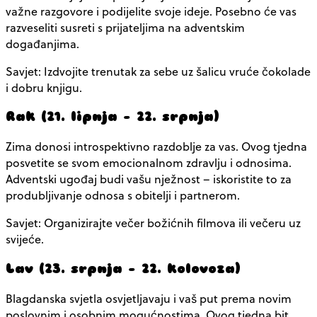
važne razgovore i podijelite svoje ideje. Posebno će vas
razveseliti susreti s prijateljima na adventskim
događanjima.
Savjet: Izdvojite trenutak za sebe uz šalicu vruće čokolade
i dobru knjigu.
Rak (21. lipnja – 22. srpnja)
Zima donosi introspektivno razdoblje za vas. Ovog tjedna
posvetite se svom emocionalnom zdravlju i odnosima.
Adventski ugođaj budi vašu nježnost – iskoristite to za
produbljivanje odnosa s obitelji i partnerom.
Savjet: Organizirajte večer božićnih filmova ili večeru uz
svijeće.
Lav (23. srpnja – 22. kolovoza)
Blagdanska svjetla osvjetljavaju i vaš put prema novim
poslovnim i osobnim mogućnostima. Ovog tjedna bit