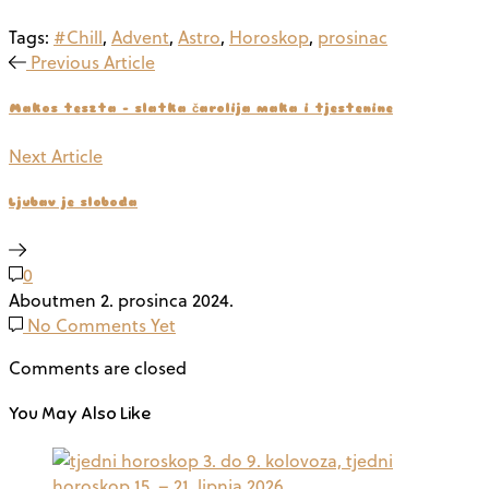
Tags:
#Chill
,
Advent
,
Astro
,
Horoskop
,
prosinac
Previous Article
Makos teszta – slatka čarolija maka i tjestenine
Next Article
Ljubav je sloboda
0
Aboutmen
2. prosinca 2024.
No Comments Yet
Comments are closed
You May Also Like