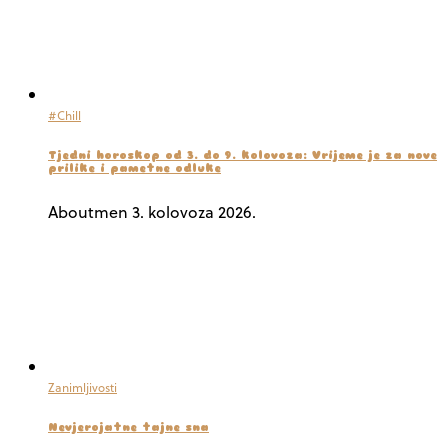
#Chill
Tjedni horoskop od 3. do 9. kolovoza: Vrijeme je za nove
prilike i pametne odluke
Aboutmen
3. kolovoza 2026.
Zanimljivosti
Nevjerojatne tajne sna