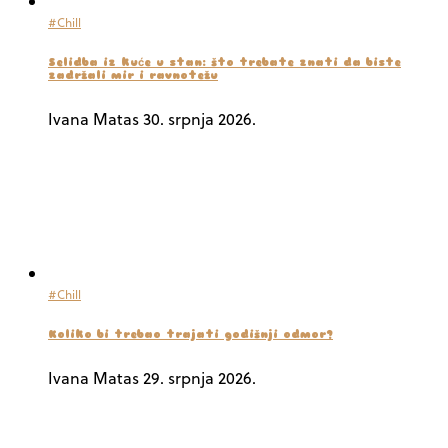
#Chill
Selidba iz kuće u stan: što trebate znati da biste
zadržali mir i ravnotežu
Ivana Matas
30. srpnja 2026.
#Chill
Koliko bi trebao trajati godišnji odmor?
Ivana Matas
29. srpnja 2026.