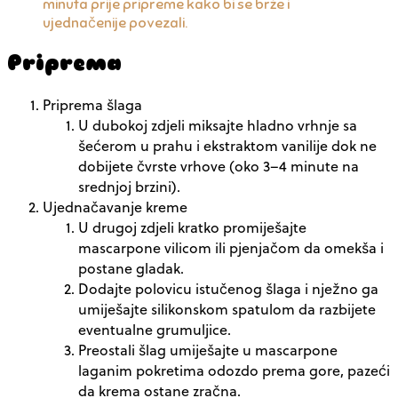
minuta prije pripreme kako bi se brže i
ujednačenije povezali.
Priprema
Priprema šlaga
U dubokoj zdjeli miksajte hladno vrhnje sa
šećerom u prahu i ekstraktom vanilije dok ne
dobijete čvrste vrhove (oko 3–4 minute na
srednjoj brzini).
Ujednačavanje kreme
U drugoj zdjeli kratko promiješajte
mascarpone vilicom ili pjenjačom da omekša i
postane gladak.
Dodajte polovicu istučenog šlaga i nježno ga
umiješajte silikonskom spatulom da razbijete
eventualne grumuljice.
Preostali šlag umiješajte u mascarpone
laganim pokretima odozdo prema gore, pazeći
da krema ostane zračna.