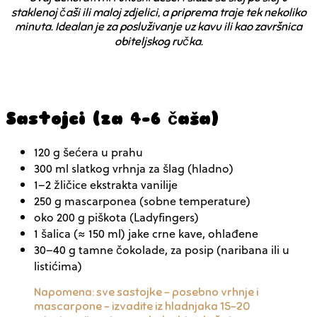
staklenoj čaši ili maloj zdjelici, a priprema traje tek nekoliko
minuta. Idealan je za posluživanje uz kavu ili kao završnica
obiteljskog ručka.
Sastojci (za 4–6 čaša)
120 g šećera u prahu
300 ml slatkog vrhnja za šlag
(hladno)
1–2 žličice ekstrakta vanilije
250 g mascarponea
(sobne temperature)
oko 200 g piškota
(Ladyfingers)
1 šalica (≈ 150 ml) jake crne kave
, ohlađene
30–40 g tamne čokolade
, za posip (naribana ili u
listićima)
Napomena:
sve sastojke – posebno vrhnje i
mascarpone – izvadite iz hladnjaka 15–20