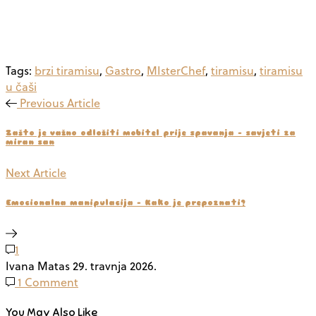
Tags:
brzi tiramisu
,
Gastro
,
MIsterChef
,
tiramisu
,
tiramisu
u čaši
Previous Article
Zašto je važno odložiti mobitel prije spavanja – savjeti za
miran san
Next Article
Emocionalna manipulacija - Kako je prepoznati?
1
Ivana Matas
29. travnja 2026.
1 Comment
You May Also Like