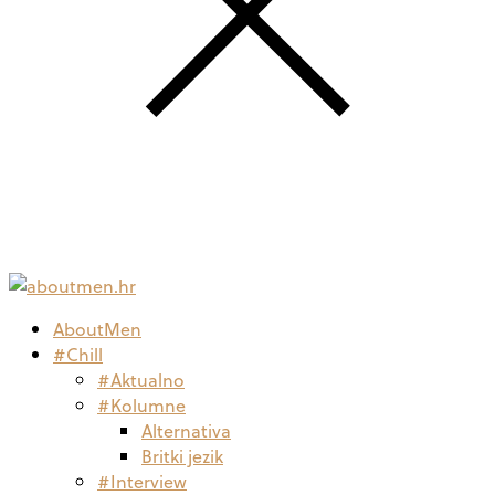
AboutMen
#Chill
#Aktualno
#Kolumne
Alternativa
Britki jezik
#Interview