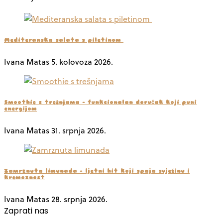
Mediteranska salata s piletinom
Ivana Matas
5. kolovoza 2026.
Smoothie s trešnjama – funkcionalan doručak koji puni
energijom
Ivana Matas
31. srpnja 2026.
Zamrznuta limunada – ljetni hit koji spaja svježinu i
kremoznost
Ivana Matas
28. srpnja 2026.
Zaprati nas