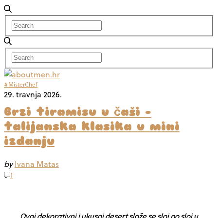
#MisterChef
29. travnja 2026.
Brzi tiramisu u čaši –
talijanska klasika u mini
izdanju
by
Ivana Matas
1
Ovaj dekorativni i ukusni desert slaže se sloj po sloj u