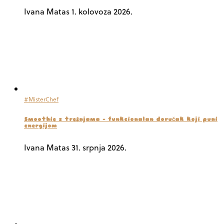
Ivana Matas
1. kolovoza 2026.
#MisterChef
Smoothie s trešnjama – funkcionalan doručak koji puni
energijom
Ivana Matas
31. srpnja 2026.