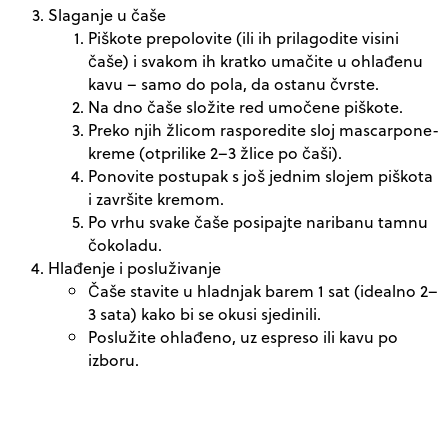
Slaganje u čaše
Piškote prepolovite (ili ih prilagodite visini
čaše) i svakom ih kratko umačite u ohlađenu
kavu – samo do pola, da ostanu čvrste.
Na dno čaše složite red umočene piškote.
Preko njih žlicom rasporedite sloj mascarpone-
kreme (otprilike 2–3 žlice po čaši).
Ponovite postupak s još jednim slojem piškota
i završite kremom.
Po vrhu svake čaše posipajte naribanu tamnu
čokoladu.
Hlađenje i posluživanje
Čaše stavite u hladnjak barem 1 sat (idealno 2–
3 sata) kako bi se okusi sjedinili.
Poslužite ohlađeno, uz espreso ili kavu po
izboru.