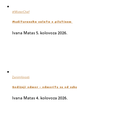
#MisterChef
Mediteranska salata s piletinom
Ivana Matas
5. kolovoza 2026.
Zanimljivosti
Godišnji odmor – odmorite se od sebe
Ivana Matas
4. kolovoza 2026.