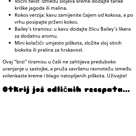
Voćni twist:
između slojeva kreme dodajte tanke
kriške jagoda ili malina.
Kokos verzija:
kavu zamijenite čajem od kokosa, a po
vrhu posipajte prženi kokos.
Bailey’s tiramisu:
u kavu dodajte žlicu Bailey’s likera
za dodatnu aromu.
Mini kolačići:
umjesto piškota, složite sloj sitnih
biskvita ili pralina za hrskavost.
Ovaj “brzi” tiramisu u čaši ne zahtijeva preduboko
uranjanje u sastojke, a pruža savršenu ravnotežu između
svilenkaste kreme i blago natopljenih piškota. Uživajte!
Otkrij još odličnih recepata…