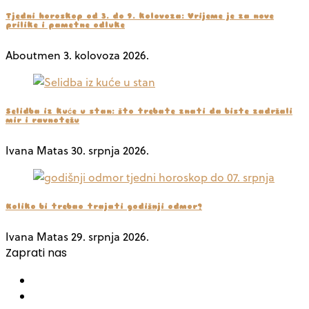
Tjedni horoskop od 3. do 9. kolovoza: Vrijeme je za nove
prilike i pametne odluke
Aboutmen
3. kolovoza 2026.
Selidba iz kuće u stan: što trebate znati da biste zadržali
mir i ravnotežu
Ivana Matas
30. srpnja 2026.
Koliko bi trebao trajati godišnji odmor?
Ivana Matas
29. srpnja 2026.
Zaprati nas