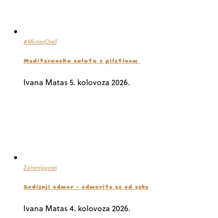
#MisterChef
Mediteranska salata s piletinom
Ivana Matas
5. kolovoza 2026.
Zanimljivosti
Godišnji odmor – odmorite se od sebe
Ivana Matas
4. kolovoza 2026.