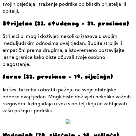
svojih osjećaja i traženje podrške od bliskih prijatelja ili
obitelji.
Strijelac (22. studenog – 21. prosinca)
Strijelci bi mogli doživjeti nekoliko izazova u svojim
međuljudskim odnosima ovaj tjedan. Budite strpljivi i
empatični prema drugima, a istovremeno postavljajte
jasne granice kako biste očuvali svoje osobno
blagostanje.
Jarac (22. prosinca – 19. siječnja)
Jarčevi bi trebali obratiti pažnju na svoje obiteljske
odnose ovaj tjedan. Mogli biste doživjeti nekoliko važnih
razgovora ili događaja u vezi s obitelji koji će zahtijevati
vašu pažnju i podršku.
Vodenjak (20. siječnja – 18. veljače)