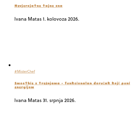
Nevjerojatne tajne sna
Ivana Matas
1. kolovoza 2026.
#MisterChef
Smoothie s trešnjama – funkcionalan doručak koji puni
energijom
Ivana Matas
31. srpnja 2026.