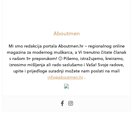
Aboutmen
Mi smo redakcija portala Aboutmen.hr – regionalnog online
magazina za modernog muškarca, a Vi trenutno čitate članak
s našom 5+ preporukom! 🙂 Pišemo, istražujemo, kreiramo,
iznosimo mišljenja ali rado saslušamo i Vaša! Svoje radove,
upite i prijedloge suradnji možete nam poslati na mail
info@aboutmen.hr
.