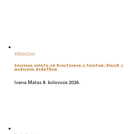
#MisterChef
Savršena salata od krastavaca s twistom: klasik s
modernim dodatkom
Ivana Matas
8. kolovoza 2026.