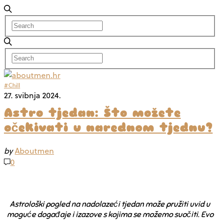
#Chill
27. svibnja 2024.
Astro tjedan: Što možete
očekivati u narednom tjednu?
by
Aboutmen
0
Astrološki pogled na nadolazeći tjedan može pružiti uvid u
moguće događaje i izazove s kojima se možemo suočiti. Evo