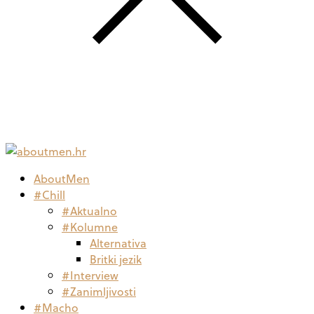
AboutMen
#Chill
#Aktualno
#Kolumne
Alternativa
Britki jezik
#Interview
#Zanimljivosti
#Macho