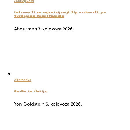
Zanimljivosti
Introverti su najrazvijeniji tip osobnosti, po
tvrdnjama znanstvenika
Aboutmen
7. kolovoza 2026.
Alternativa
Kasko za iluziju
Yon Goldstein
6. kolovoza 2026.