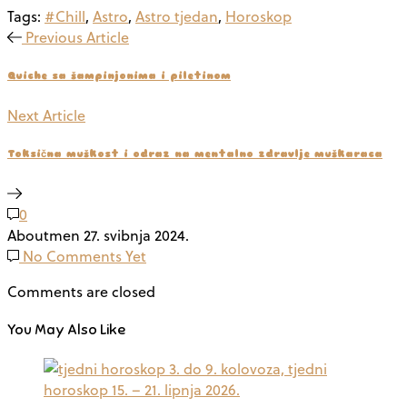
Tags:
#Chill
,
Astro
,
Astro tjedan
,
Horoskop
Previous Article
Quiche sa šampinjonima i piletinom
Next Article
Toksična muškost i odraz na mentalno zdravlje muškaraca
0
Aboutmen
27. svibnja 2024.
No Comments Yet
Comments are closed
You May Also Like