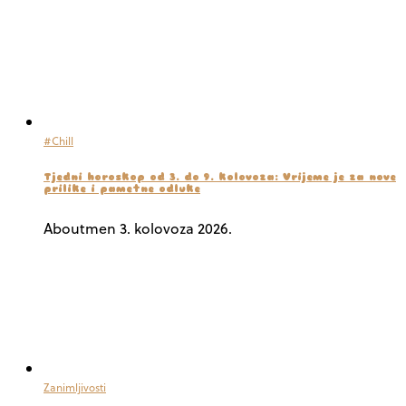
#Chill
Tjedni horoskop od 3. do 9. kolovoza: Vrijeme je za nove
prilike i pametne odluke
Aboutmen
3. kolovoza 2026.
Zanimljivosti