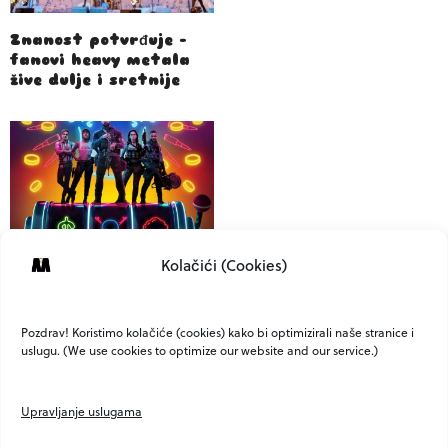
Znanost potvrđuje –
fanovi heavy metala
žive dulje i sretnije
Kolačići (Cookies)
Gledali smo “Army of
the Dead” i dali bi mu
lošu trojku
Pozdrav! Koristimo kolačiće (cookies) kako bi optimizirali naše stranice i
uslugu. (We use cookies to optimize our website and our service.)
Upravljanje uslugama