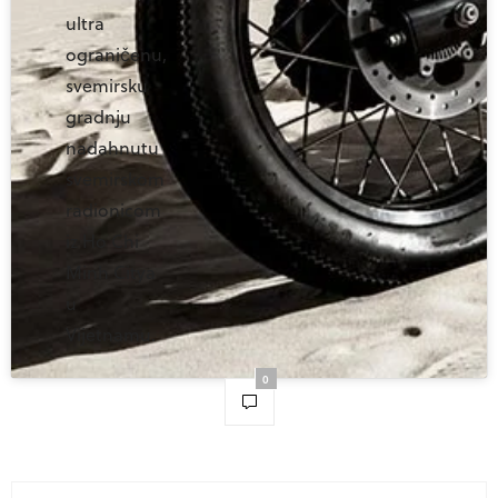
ultra
ograničenu,
svemirsku
gradnju
nadahnutu
svemirskom
radionicom
iz Ho Chi
Minh Citya
u
Vijetnamu.
0