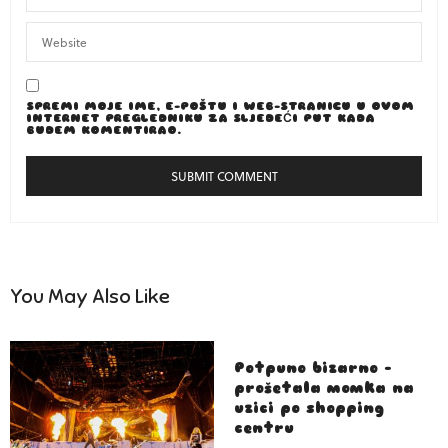
SPREMI MOJE IME, E-POŠTU I WEB-STRANICU U OVOM
INTERNET PREGLEDNIKU ZA SLJEDEĆI PUT KADA
BUDEM KOMENTIRAO.
You May Also Like
Potpuno bizarno –
prošetala momka na
uzici po shopping
centru