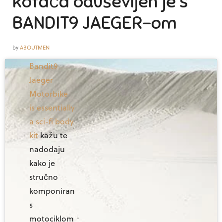
kotača oduševljen je s
BANDIT9 JAEGER-om
by
ABOUTMEN
Bandit9
Jaeger
Motorbike
is essentially
a sci-fi body
kit
kažu te
nadodaju
kako je
stručno
komponiran
s
motociklom