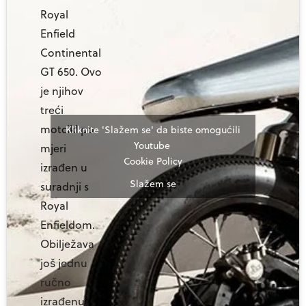
Royal
Enfield
Continental
GT 650. Ovo
je njihov
treći
motcikl po
Kliknite 'Slažem se' da biste omogućili
Youtube
mjeri
Cookie Policy
izrađen u
Slažem se
suradnji s
Royal
Enfieldom.
Obilježava
još jednu
ručno
izrađenu,