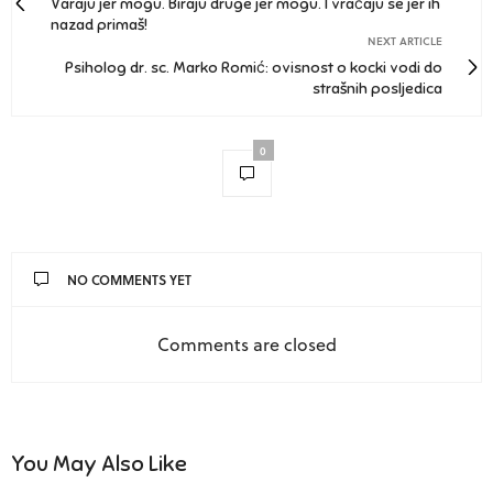
Varaju jer mogu. Biraju druge jer mogu. I vraćaju se jer ih
nazad primaš!
NEXT ARTICLE
Psiholog dr. sc. Marko Romić: ovisnost o kocki vodi do
strašnih posljedica
0
NO COMMENTS YET
Comments are closed
You May Also Like