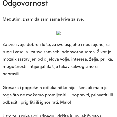
Odgovornost
Međutim, znam da sam sama kriva za sve.
Za sve svoje dobro i loše, za sve uspjehe i neuspjehe, za
tuge i veselja…za sve sam sebi odgovorna sama. Život je
mozaik sastavljen od dijelova volje, interesa, želja, prilika,
mogućnosti i htijenja! Baš je takav kakvog smo si
napravili.
Grešaka i pogrešnih odluka nitko nije lišen, ali malo je
toga što ne možemo promijeniti ili popraviti, prihvatiti ili
odbaciti, prigrliti ili ignorirati. Malo!
Uzmite u ruke svoju špagu i držite ju uvijek čvrsto u