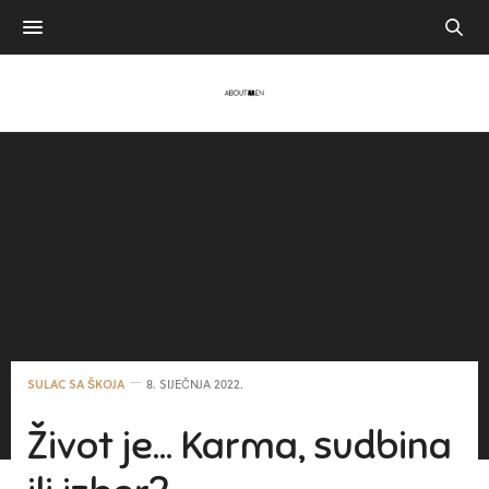
SULAC SA ŠKOJA
8. SIJEČNJA 2022.
Život je… Karma, sudbina