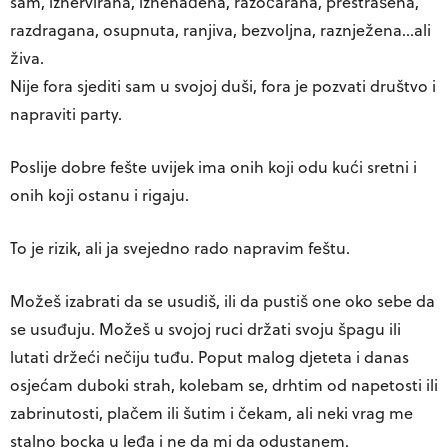
sam, iznervirana, iznenađena, razočarana, prestrašena,
razdragana, osupnuta, ranjiva, bezvoljna, raznježena…ali
živa.
Nije fora sjediti sam u svojoj duši, fora je pozvati društvo i
napraviti party.
Poslije dobre fešte uvijek ima onih koji odu kući sretni i
onih koji ostanu i rigaju.
To je rizik, ali ja svejedno rado napravim feštu.
Možeš izabrati da se usudiš, ili da pustiš one oko sebe da
se usuđuju. Možeš u svojoj ruci držati svoju špagu ili
lutati držeći nečiju tuđu. Poput malog djeteta i danas
osjećam duboki strah, kolebam se, drhtim od napetosti ili
zabrinutosti, plačem ili šutim i čekam, ali neki vrag me
stalno bocka u leđa i ne da mi da odustanem.