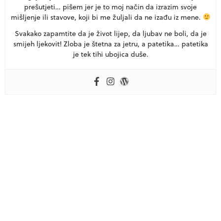
prešutjeti… pišem jer je to moj način da izrazim svoje
mišljenje ili stavove, koji bi me žuljali da ne izađu iz mene.
Svakako zapamtite da je život lijep, da ljubav ne boli, da je
smijeh ljekovit! Zloba je štetna za jetru, a patetika… patetika
je tek tihi ubojica duše.