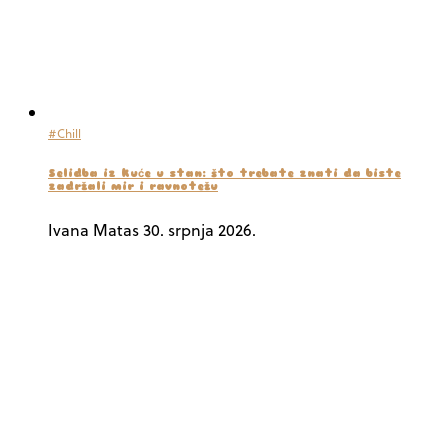
#Chill
Selidba iz kuće u stan: što trebate znati da biste
zadržali mir i ravnotežu
Ivana Matas
30. srpnja 2026.