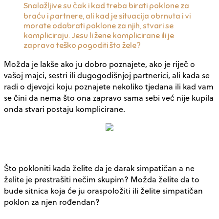
Snalažljive su čak i kad treba birati poklone za
braću i partnere, ali kad je situacija obrnuta i vi
morate odabrati poklone za njih, stvari se
kompliciraju. Jesu li žene komplicirane ili je
zapravo teško pogoditi što žele?
Možda je lakše ako ju dobro poznajete, ako je riječ o
vašoj majci, sestri ili dugogodišnjoj partnerici, ali kada se
radi o djevojci koju poznajete nekoliko tjedana ili kad vam
se čini da nema što ona zapravo sama sebi već nije kupila
onda stvari postaju komplicirane.
Što pokloniti kada želite da je darak simpatičan a ne
želite je prestrašiti nečim skupim? Možda želite da to
bude sitnica koja će ju oraspoložiti ili želite simpatičan
poklon za njen rođendan?