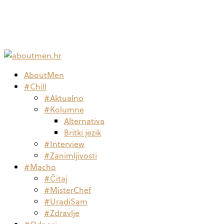
AboutMen
#Chill
#Aktualno
#Kolumne
Alternativa
Britki jezik
#Interview
#Zanimljivosti
#Macho
#Čitaj
#MisterChef
#UradiSam
#Zdravlje