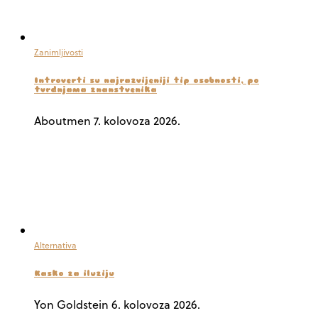
Zanimljivosti
Introverti su najrazvijeniji tip osobnosti, po
tvrdnjama znanstvenika
Aboutmen
7. kolovoza 2026.
Alternativa
Kasko za iluziju
Yon Goldstein
6. kolovoza 2026.