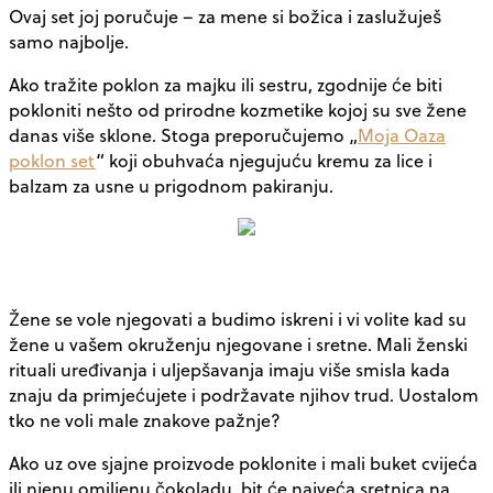
Ovaj set joj poručuje – za mene si božica i zaslužuješ
samo najbolje.
Ako tražite poklon za majku ili sestru, zgodnije će biti
pokloniti nešto od prirodne kozmetike kojoj su sve žene
danas više sklone. Stoga preporučujemo „
Moja Oaza
poklon set
“ koji obuhvaća njegujuću kremu za lice i
balzam za usne u prigodnom pakiranju.
Žene se vole njegovati a budimo iskreni i vi volite kad su
žene u vašem okruženju njegovane i sretne. Mali ženski
rituali uređivanja i uljepšavanja imaju više smisla kada
znaju da primjećujete i podržavate njihov trud. Uostalom
tko ne voli male znakove pažnje?
Ako uz ove sjajne proizvode poklonite i mali buket cvijeća
ili njenu omiljenu čokoladu, bit će najveća sretnica na