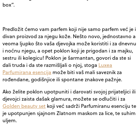
box“.
Predložit ćemo vam parfem koji nije samo parfem već je i
divan proizvod za njegu kože. Nešto novo, jednostavno a
veoma ljupko što vaša djevojka može koristiti i za dnevnu
i noćnu njegu, a opet poklon koji je prigodan i za majku,
sestru ili kolegicu! Poklon je šarmantan, govori da ste si
dali truda i da ste razmišljali o njoj, stoga
Luxea
Parfumirana esencija
može biti vaš mali saveznik za
rođendane, godišnjice ili spontane znakove pažnje.
Ako želite poklon upotpuniti i darovati svojoj prijateljici ili
djevojci zaista dašak glamura, možete se odlučiti i za
Golden beauty set
koji već sadrži Parfumiranu esenciju te
je upotpunjen sjajnom Zlatnom maskom za lice, te suhim
uljem.