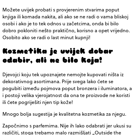
Možete uvijek probati s provjerenim stvarima poput
knjiga ili komada nakita, ali ako se ne radi o vama bliskoj
osobi i ako je to tek odnos u začetcima, onda bi bilo
dobro pokloniti nešto praktično, korisno a opet vrijedno.
Osobito ako se radi o last minut kupnji!
Kozmetika je uvijek dobar
odabir, ali ne bilo koja!
Djevojci koju tek upoznajete nemojte kupovati ništa iz
dekorativnog asortimana. Prije svega lako ćete se
pogubiti između pojmova poput bronzera i iluminatora, a
i postoji velika vjerojatnost da ona te proizvode ne koristi
ili ćete pogriješiti njen tip kože!
Mnogo bolja sugestija je kvalitetna kozmetika za njegu.
Započnimo s parfemima. Nije ih lako odabrati jer ukusi su
različiti, stoga trebamo malo razmišljati „Outside the