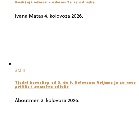
Godišnji odmor – odmorite se od sebe
Ivana Matas
4. kolovoza 2026.
#Chill
Tjedni horoskop od 3. do 9. kolovoza: Vrijeme je za nove
prilike i pametne odluke
Aboutmen
3. kolovoza 2026.