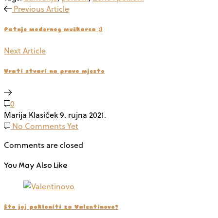
Previous Article
Patnje modernog muškarca ;)
Next Article
Vrati stvari na pravo mjesto
0
Marija Klasiček
9. rujna 2021.
No Comments Yet
Comments are closed
You May Also Like
Što joj pokloniti za Valentinovo?