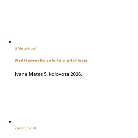
#MisterChef
Mediteranska salata s piletinom
Ivana Matas
5. kolovoza 2026.
Zanimljivosti