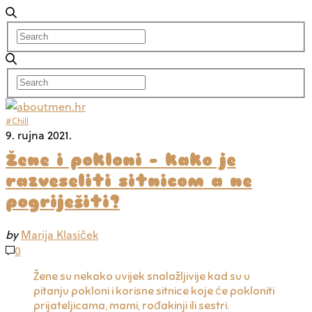
#Chill
9. rujna 2021.
Žene i pokloni – kako je
razveseliti sitnicom a ne
pogriješiti?
by
Marija Klasiček
0
Žene su nekako uvijek snalažljivije kad su u
pitanju pokloni i korisne sitnice koje će pokloniti
prijateljicama, mami, rođakinji ili sestri.