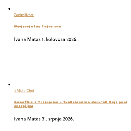
Zanimljivosti
Nevjerojatne tajne sna
Ivana Matas
1. kolovoza 2026.
#MisterChef
Smoothie s trešnjama – funkcionalan doručak koji puni
energijom
Ivana Matas
31. srpnja 2026.