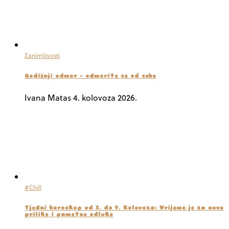
Zanimljivosti
Godišnji odmor – odmorite se od sebe
Ivana Matas
4. kolovoza 2026.
#Chill
Tjedni horoskop od 3. do 9. kolovoza: Vrijeme je za nove
prilike i pametne odluke