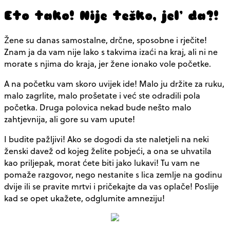
Eto tako! Nije teško, jel’ da?!
Žene su danas samostalne, drčne, sposobne i rječite!
Znam ja da vam nije lako s takvima izaći na kraj, ali ni ne
morate s njima do kraja, jer žene ionako vole početke.
A na početku vam skoro uvijek ide! Malo ju držite za ruku,
malo zagrlite, malo prošetate i već ste odradili pola
početka. Druga polovica nekad bude nešto malo
zahtjevnija, ali gore su vam upute!
I budite pažljivi! Ako se dogodi da ste naletjeli na neki
ženski davež od kojeg želite pobjeći, a ona se uhvatila
kao priljepak, morat ćete biti jako lukavi! Tu vam ne
pomaže razgovor, nego nestanite s lica zemlje na godinu
dvije ili se pravite mrtvi i pričekajte da vas oplače! Poslije
kad se opet ukažete, odglumite amneziju!