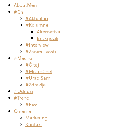
AboutMen
#Chill
#Aktualno
#Kolumne
Alternativa
Britki jezik
#Interview
#Zanimljivosti
#Macho
#Čitaj
#MisterChef
#UradiSam
#Zdravlje
#Odnosi
#Trend
#Bizz
O nama
Marketing
Kontakt