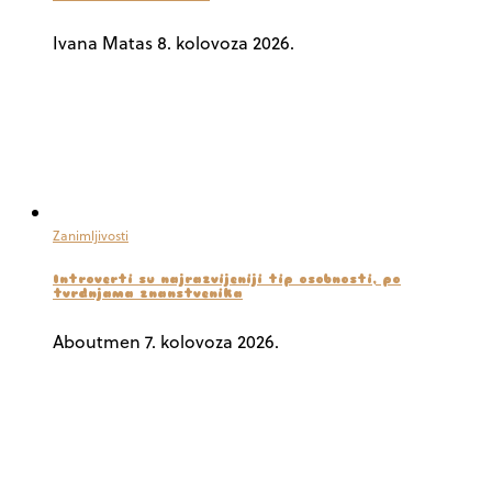
Ivana Matas
8. kolovoza 2026.
Zanimljivosti
Introverti su najrazvijeniji tip osobnosti, po
tvrdnjama znanstvenika
Aboutmen
7. kolovoza 2026.