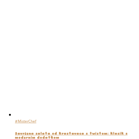
#MisterChef
Savršena salata od krastavaca s twistom: klasik s
modernim dodatkom