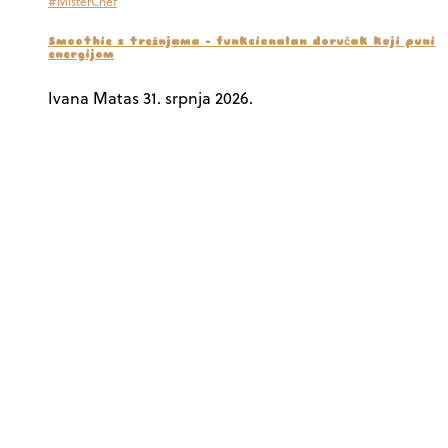
#MisterChef
Smoothie s trešnjama – funkcionalan doručak koji puni
energijom
Ivana Matas
31. srpnja 2026.