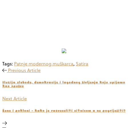
Tags:
Patnje modernog muškarca
,
Satira
Previous Article
Iluzija slobode, demokracije i lagodnog življenja koju upijamo
kao spužve
Next Article
Žene i pokloni – kako je razveseliti sitnicom a ne pogriješiti?