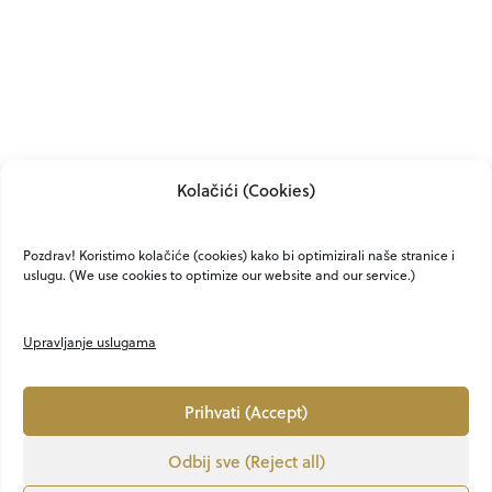
Protokol za uzorne
građane: Koliko života
Kasko za iluziju
živimo na autopilotu?
Zašto najviše
Kolačići (Cookies)
ismijavamo stvari koje
nas potajno zanimaju?
Pozdrav! Koristimo kolačiće (cookies) kako bi optimizirali naše stranice i
uslugu. (We use cookies to optimize our website and our service.)
Upravljanje uslugama
Prihvati (Accept)
Odbij sve (Reject all)
O NAMA
KONTAKT
MARKETING
PRIVATNOST
UVJETI