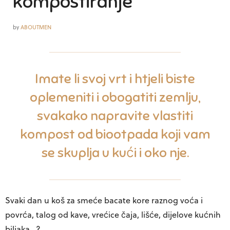
kompostiranje
by
ABOUTMEN
Imate li svoj vrt i htjeli biste
oplemeniti i obogatiti zemlju,
svakako napravite vlastiti
kompost od biootpada koji vam
se skuplja u kući i oko nje.
Svaki dan u koš za smeće bacate kore raznog voća i
povrća, talog od kave, vrećice čaja, lišće, dijelove kućnih
biljaka…?