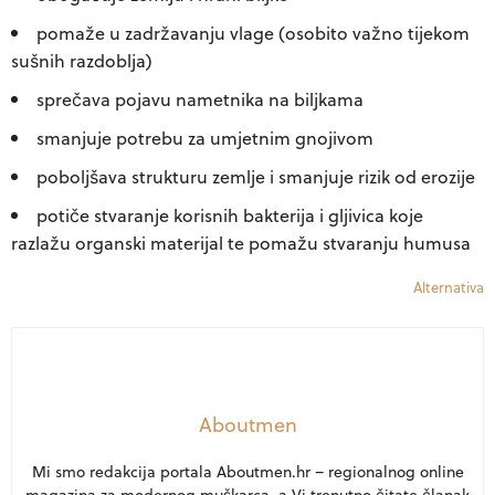
pomaže u zadržavanju vlage (osobito važno tijekom
sušnih razdoblja)
sprečava pojavu nametnika na biljkama
smanjuje potrebu za umjetnim gnojivom
poboljšava strukturu zemlje i smanjuje rizik od erozije
potiče stvaranje korisnih bakterija i gljivica koje
razlažu organski materijal te pomažu stvaranju humusa
Alternativa
Aboutmen
Mi smo redakcija portala Aboutmen.hr – regionalnog online
magazina za modernog muškarca, a Vi trenutno čitate članak