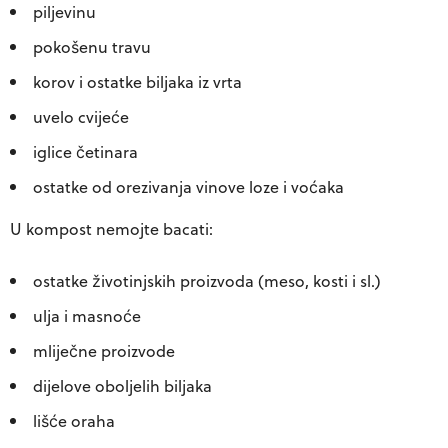
piljevinu
pokošenu travu
korov i ostatke biljaka iz vrta
uvelo cvijeće
iglice četinara
ostatke od orezivanja vinove loze i voćaka
U kompost nemojte bacati
:
ostatke životinjskih proizvoda (meso, kosti i sl.)
ulja i masnoće
mliječne proizvode
dijelove oboljelih biljaka
lišće oraha