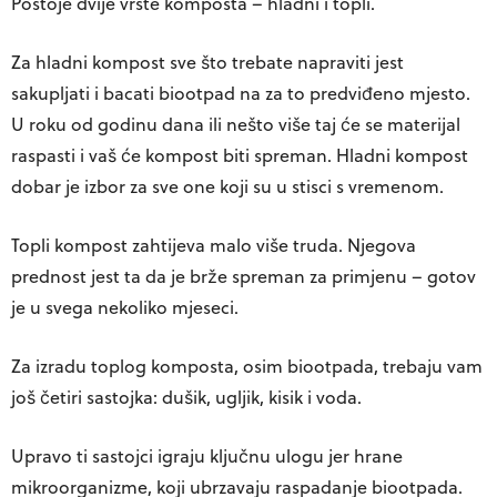
Postoje dvije vrste komposta – hladni i topli.
Za
hladni kompost
sve što trebate napraviti jest
sakupljati i bacati biootpad na za to predviđeno mjesto.
U roku od godinu dana ili nešto više taj će se materijal
raspasti i vaš će kompost biti spreman. Hladni kompost
dobar je izbor za sve one koji su u stisci s vremenom.
Topli kompost
zahtijeva malo više truda. Njegova
prednost jest ta da je brže spreman za primjenu – gotov
je u svega nekoliko mjeseci.
Za izradu toplog komposta, osim biootpada, trebaju vam
još
četiri sastojka
:
dušik
,
ugljik
,
kisik
i
voda
.
Upravo ti sastojci igraju ključnu ulogu jer hrane
mikroorganizme, koji ubrzavaju raspadanje biootpada.