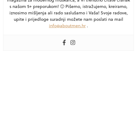
s našom 5+ preporukom! 🙂 Pišemo, istražujemo, kreiramo,
iznosimo mišljenja ali rado saslušamo i Vaša! Svoje radove,
upite i prijedloge suradnji možete nam poslati na mail
info@aboutmen.hr
.