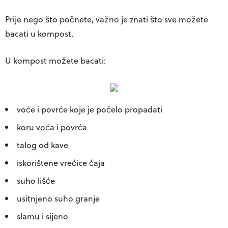
Prije nego što počnete, važno je znati što sve možete
bacati u kompost.
U kompost možete bacati:
voće i povrće koje je počelo propadati
koru voća i povrća
talog od kave
iskorištene vrećice čaja
suho lišće
usitnjeno suho granje
slamu i sijeno