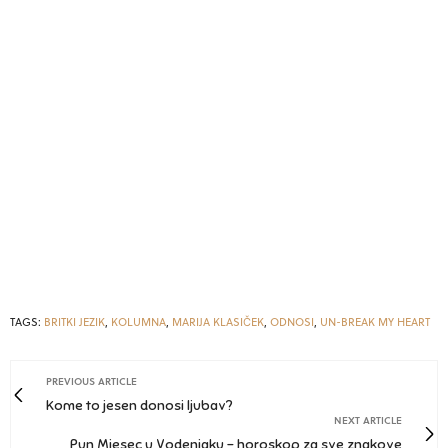
TAGS:
BRITKI JEZIK
,
KOLUMNA
,
MARIJA KLASIČEK
,
ODNOSI
,
UN-BREAK MY HEART
PREVIOUS ARTICLE
Kome to jesen donosi ljubav?
NEXT ARTICLE
Pun Mjesec u Vodenjaku - horoskop za sve znakove