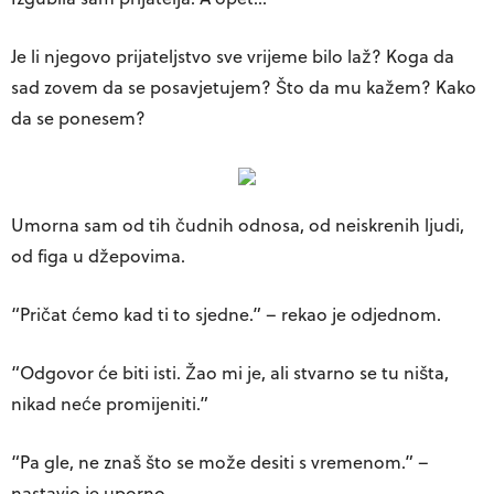
Je li njegovo prijateljstvo sve vrijeme bilo laž? Koga da
sad zovem da se posavjetujem? Što da mu kažem? Kako
da se ponesem?
Umorna sam od tih čudnih odnosa, od neiskrenih ljudi,
od figa u džepovima.
“Pričat ćemo kad ti to sjedne.” – rekao je odjednom.
“Odgovor će biti isti. Žao mi je, ali stvarno se tu ništa,
nikad neće promijeniti.”
“Pa gle, ne znaš što se može desiti s vremenom.” –
nastavio je uporno.