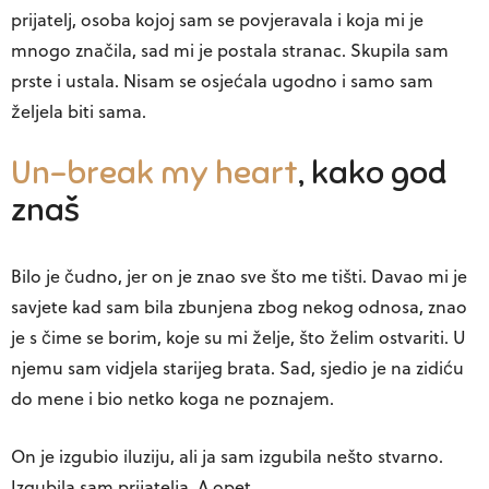
prijatelj, osoba kojoj sam se povjeravala i koja mi je
mnogo značila, sad mi je postala stranac. Skupila sam
prste i ustala. Nisam se osjećala ugodno i samo sam
željela biti sama.
Un-break my heart
, kako god
znaš
Bilo je čudno, jer on je znao sve što me tišti. Davao mi je
savjete kad sam bila zbunjena zbog nekog odnosa, znao
je s čime se borim, koje su mi želje, što želim ostvariti. U
njemu sam vidjela starijeg brata. Sad, sjedio je na zidiću
do mene i bio netko koga ne poznajem.
On je izgubio iluziju, ali ja sam izgubila nešto stvarno.
Izgubila sam prijatelja. A opet…