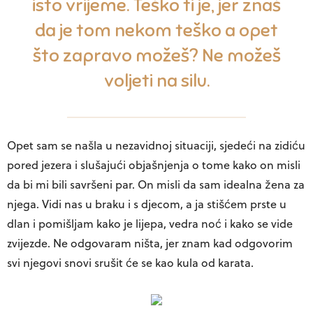
isto vrijeme. Teško ti je, jer znaš
da je tom nekom teško a opet
što zapravo možeš? Ne možeš
voljeti na silu.
Opet sam se našla u nezavidnoj situaciji, sjedeći na zidiću
pored jezera i slušajući objašnjenja o tome kako on misli
da bi mi bili savršeni par. On misli da sam idealna žena za
njega. Vidi nas u braku i s djecom, a ja stišćem prste u
dlan i pomišljam kako je lijepa, vedra noć i kako se vide
zvijezde. Ne odgovaram ništa, jer znam kad odgovorim
svi njegovi snovi srušit će se kao kula od karata.