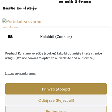
uz ovih 5 fraza
Kasko za iluziju
Kolačići (Cookies)
Protokol za uzorne
građane: Koliko života
živimo na autopilotu?
Pozdrav! Koristimo kolačiće (cookies) kako bi optimizirali naše stranice i
uslugu. (We use cookies to optimize our website and our service.)
Upravljanje uslugama
Prihvati (Accept)
Odbij sve (Reject all)
O NAMA
KONTAKT
MARKETING
PRIVATNOST
UVJETI
Preferences