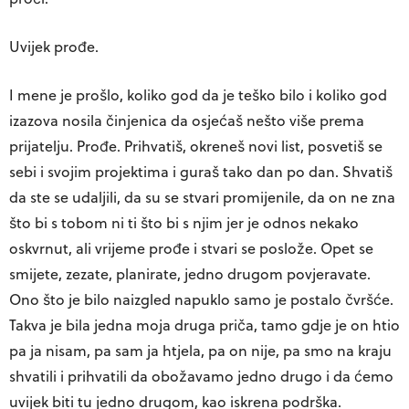
Uvijek prođe.
I mene je prošlo, koliko god da je teško bilo i koliko god
izazova nosila činjenica da osjećaš nešto više prema
prijatelju. Prođe. Prihvatiš, okreneš novi list, posvetiš se
sebi i svojim projektima i guraš tako dan po dan. Shvatiš
da ste se udaljili, da su se stvari promijenile, da on ne zna
što bi s tobom ni ti što bi s njim jer je odnos nekako
oskvrnut, ali vrijeme prođe i stvari se poslože. Opet se
smijete, zezate, planirate, jedno drugom povjeravate.
Ono što je bilo naizgled napuklo samo je postalo čvršće.
Takva je bila jedna moja druga priča, tamo gdje je on htio
pa ja nisam, pa sam ja htjela, pa on nije, pa smo na kraju
shvatili i prihvatili da obožavamo jedno drugo i da ćemo
uvijek biti tu jedno drugom, kao iskrena podrška.