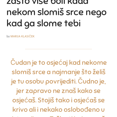
zašto više boli kada
nekom slomiš srce nego
kad ga slome tebi
by
MARIJA KLASIČEK
Čudan je to osjećaj kad nekome
slomiš srce a najmanje što želiš
je tu osobu povrijediti. Čudno je,
jer zapravo ne znaš kako se
osjećaš. Stojiš tako i osjećaš se
krivo ali i nekako oslobođeno u