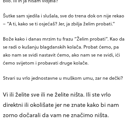
bilo. Ili ih ja nisam vidjela?
Šutke sam sjedila i slušala, sve do trena dok on nije rekao
– “A ti, kako se ti osjećaš? Jer, ja zbilja želim probati.”
Bože kako i danas mrzim tu frazu “Želim probati”. Kao da
se radi o kušanju blagdanskih kolača. Probat ćemo, pa
ako nam se svidi nastavit ćemo, ako nam se ne svidi, ići
ćemo svijetom i probavati druge kolače.
Stvari su vrlo jednostavne u muškom umu, zar ne dečki?
Vi ili želite sve ili ne želite ništa. Ili ste vrlo
direktni ili okolišate jer ne znate kako bi nam
zorno dočarali da vam ne značimo ništa.