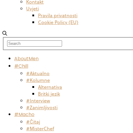
Kontakt
Uvjeti
Pravila privatnosti
Cookie Policy (EU)
AboutMen
#Chill
#Aktualno
#Kolumne
Alternativa
Britki jezik
#Interview
#Zanimljivosti
#Macho
#Čitaj
#MisterChef