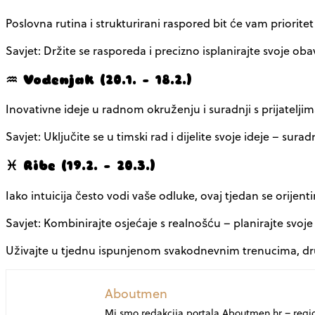
Poslovna rutina i strukturirani raspored bit će vam prioritet
Savjet: Držite se rasporeda i precizno isplanirajte svoje obav
♒ Vodenjak (20.1. – 18.2.)
Inovativne ideje u radnom okruženju i suradnji s prijatelj
Savjet: Uključite se u timski rad i dijelite svoje ideje – sur
♓ Ribe (19.2. – 20.3.)
Iako intuicija često vodi vaše odluke, ovaj tjedan se orijen
Savjet: Kombinirajte osjećaje s realnošću – planirajte svoje 
Uživajte u tjednu ispunjenom svakodnevnim trenucima, druš
Aboutmen
Mi smo redakcija portala Aboutmen.hr – regi