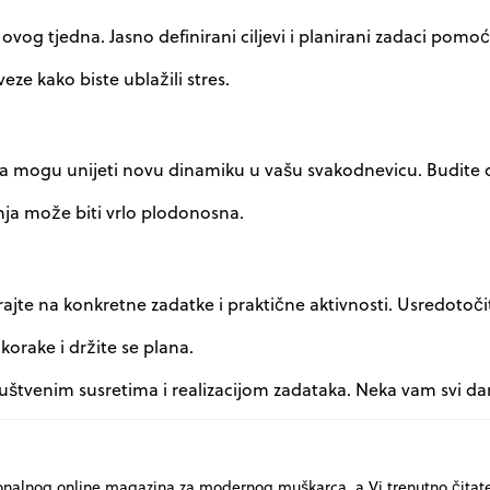
 ovog tjedna. Jasno definirani ciljevi i planirani zadaci pomoć
eze kako biste ublažili stres.
ima mogu unijeti novu dinamiku u vašu svakodnevicu. Budite o
adnja može biti vrlo plodonosna.
tirajte na konkretne zadatke i praktične aktivnosti. Usredotoč
korake i držite se plana.
tvenim susretima i realizacijom zadataka. Neka vam svi dan
onalnog online magazina za modernog muškarca, a Vi trenutno čitat