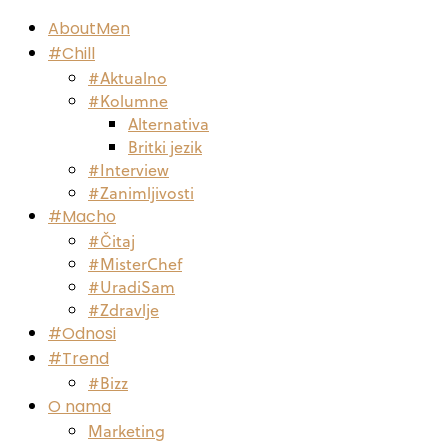
AboutMen
#Chill
#Aktualno
#Kolumne
Alternativa
Britki jezik
#Interview
#Zanimljivosti
#Macho
#Čitaj
#MisterChef
#UradiSam
#Zdravlje
#Odnosi
#Trend
#Bizz
O nama
Marketing