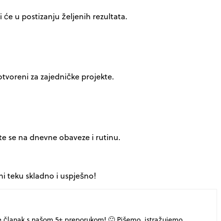
i će u postizanju željenih rezultata.
tvoreni za zajedničke projekte.
ite se na dnevne obaveze i rutinu.
i teku skladno i uspješno!
e članak s našom 5+ preporukom! 🙂 Pišemo, istražujemo,