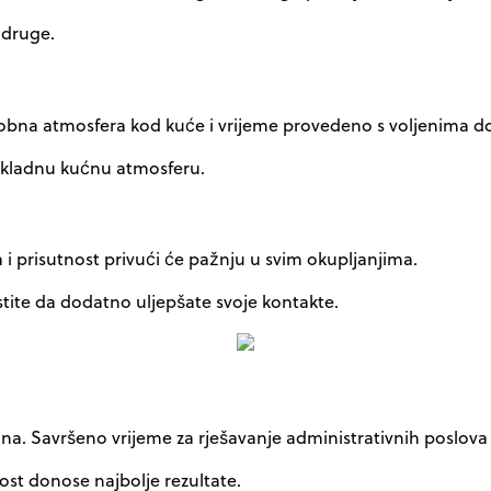
i druge.
Udobna atmosfera kod kuće i vrijeme provedeno s voljenima d
e skladnu kućnu atmosferu.
a i prisutnost privući će pažnju u svim okupljanjima.
istite da dodatno uljepšate svoje kontakte.
dna. Savršeno vrijeme za rješavanje administrativnih poslova 
ost donose najbolje rezultate.