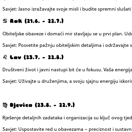
Savjet: Jasno izražavajte svoje misli i budite spremni slušat
♋ Rak (21.6. – 22.7.)
Obiteljske obaveze i domaći mir stavljaju se u prvi plan. 
Savjet: Posvetite pažnju obiteljskim detaljima i održavajt
♌ Lav (23.7. – 22.8.)
Društveni život i javni nastupi bit će u fokusu. Vaša energij
Savjet: Uživajte u druženjima, a svoju sjajnu energiju iskor
♍ Djevica (23.8. – 22.9.)
Rješenje detaljnih zadataka i organizacija su ključ ovog tje
Savjet: Uspostavite red u obavezama – preciznost i sustavn