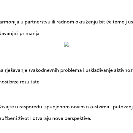
rmonija u partnerstvu ili radnom okruženju bit će temelj u
davanja i primanja.
se na rješavanje svakodnevnih problema i usklađivanje aktivno
osi brze rezultate.
 Uživajte u rasporedu ispunjenom novim iskustvima i putovanji
ružbeni život i otvaraju nove perspektive.