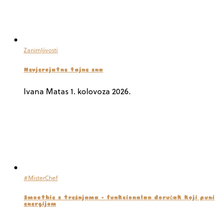
Zanimljivosti
Nevjerojatne tajne sna
Ivana Matas
1. kolovoza 2026.
#MisterChef
Smoothie s trešnjama – funkcionalan doručak koji puni
energijom