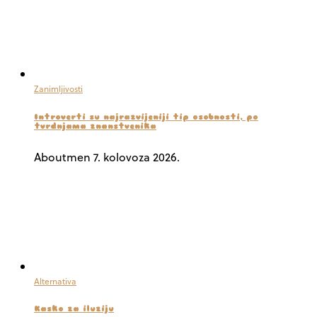
Zanimljivosti
Introverti su najrazvijeniji tip osobnosti, po
tvrdnjama znanstvenika
Aboutmen
7. kolovoza 2026.
Alternativa
Kasko za iluziju