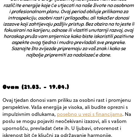
različite energije koje će utjecati na naše živote na osobnom
i profesionalnom planu. Ovaj period obiluje prilikama za
introspekciju, osobni rast i prilagodbu, ali također donosi
izazove koji zahtijevaju pažljiv pristup. Bez obzira na to jeste li
fokusirani na karijeru, odnose ili vlastiti unutarnji razvoj, ovaj
horoskop pruža vam smjernice kako biste iskoristili pozitivne
aspekte ovog tjedna i mudro prevladali sve prepreke.
Saznajte što zvijezde pripremaju za vaš znak i kako se
najbolje pripremiti za nadolazeće dane.
Ovan (21.03. – 19.04.)
Ovaj tjedan donosi vam priliku za osobni rast i promjenu
perspektive. Vaša energija je visoka, ali budite oprezni s
impulzivnim odlukama,
posebno u vezi s financijama
. Na
poslu se mogu pojaviti neočekivani izazovi, ali s vašom
upornošću, prevladat ćete ih. U ljubavi, otvorenost i
iskrenost bit će ključni za održavanje harmonije.