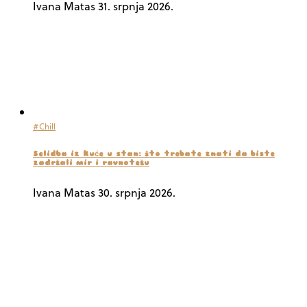
Ivana Matas
31. srpnja 2026.
#Chill
Selidba iz kuće u stan: što trebate znati da biste
zadržali mir i ravnotežu
Ivana Matas
30. srpnja 2026.