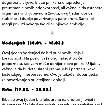
dugoročne ciljeve. Bit će prilika za unapređenje ili
preuzimanje novih odgovornosti, ali važno je da ostanete
organizirani. U ljubavnom životu, ovaj tjedan donosi
stabilnost i dublje povezivanje s partnerom. Samci bi
mogli privući nekoga tko dijeli njihove ambicije.
Vodenjak (20.01. – 18.02.)
Ovaj tjedan Vodenjaci će biti puni novih ideja i
kreativnosti. Na poslu, vaša originalnost bit će
prepoznata, što vam može donijeti nove prilike. U ljubavi,
važno je da budete iskreni prema sebi i partneru kako
biste izbjegli nesporazume. Ovo je također dobar tjedan
za povezivanje s prijateljima i obitelji.
Ribe (19.02. – 20.03.)
Ribe će ovaj tjedan biti fokusirane na unutarnji svijet i
duhovnost. Možda ćete osjetiti potrebu za povlačenjem i