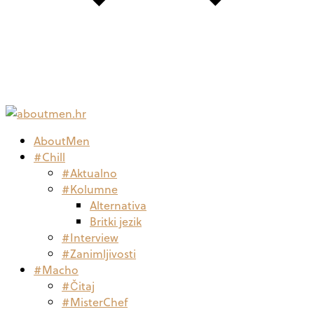
AboutMen
#Chill
#Aktualno
#Kolumne
Alternativa
Britki jezik
#Interview
#Zanimljivosti
#Macho
#Čitaj
#MisterChef