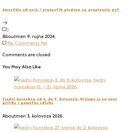
Smoothie od voća i orašastih plodova za preplanulu put
0
Aboutmen
9. rujna 2024.
No Comments Yet
Comments are closed
You May Also Like
Tjedni horoskop od 3. do 9. kolovoza: Vrijeme je za nove
prilike i pametne odluke
Aboutmen
3. kolovoza 2026.