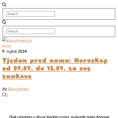
#Chill
9. rujna 2024.
Tjedan pred nama: Horoskop
od 09.09. do 15.09. za sve
znakove
by
Aboutmen
0
Dok ulazimo u drugi tjedan rujna, zvijezde nam donose