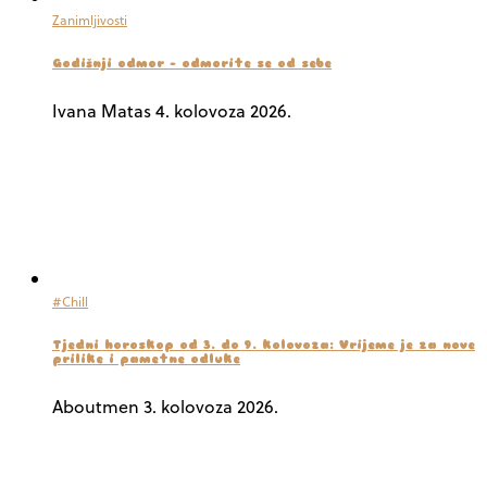
Zanimljivosti
Godišnji odmor – odmorite se od sebe
Ivana Matas
4. kolovoza 2026.
#Chill
Tjedni horoskop od 3. do 9. kolovoza: Vrijeme je za nove
prilike i pametne odluke
Aboutmen
3. kolovoza 2026.