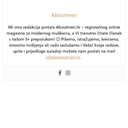
Aboutmen
Mi smo redakcija portala Aboutmen.hr – regionalnog online
magazina za modernog muškarca, a Vi trenutno čitate članak
s našom 5+ preporukom! 🙂 Pišemo, istražujemo, kreiramo,
iznosimo mišljenja ali rado saslušamo i Vaša! Svoje radove,
upite i prijedloge suradnji možete nam poslati na mail
info@aboutmen.hr
.