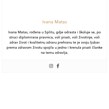
Ivana Matas
Ivana Matas, rođena u Splitu, gdje odrasta i školuje se, po
struci diplomirana pravnica, voli pisati, voli životinje, voli
zdrav život i kvalitetnu zdravu prehranu te je svoju ljubav
prema zdravom životu spojila u jedno i krenula pisati članke
na temu zdravlja.