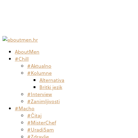
AboutMen
#Chill
#Aktualno
#Kolumne
Alternativa
Britki jezik
#Interview
#Zanimljivosti
#Macho
#Čitaj
#MisterChef
#UradiSam
#Zdravlje