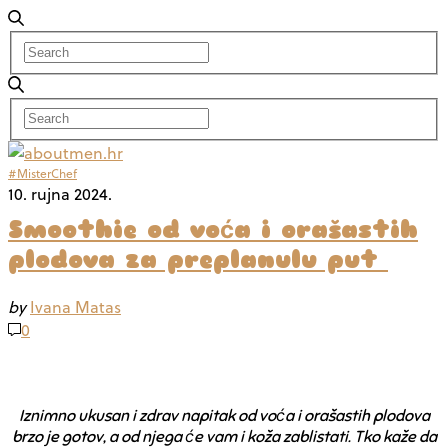
#MisterChef
10. rujna 2024.
Smoothie od voća i orašastih
plodova za preplanulu put
by
Ivana Matas
0
Iznimno ukusan i zdrav napitak od voća i orašastih plodova
brzo je gotov, a od njega će vam i koža zablistati. Tko kaže da