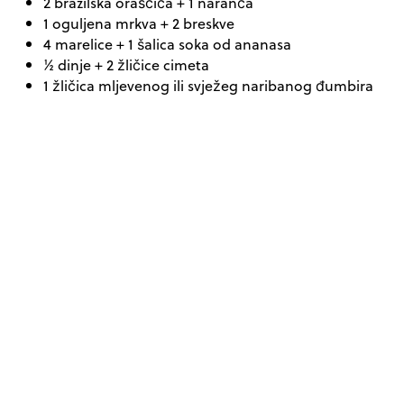
2 brazilska oraščića + 1 naranča
1 oguljena mrkva + 2 breskve
4 marelice + 1 šalica soka od ananasa
½ dinje + 2 žličice cimeta
1 žličica mljevenog ili svježeg naribanog đumbira