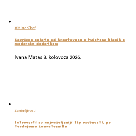
#MisterChef
Savršena salata od krastavaca s twistom: klasik s
modernim dodatkom
Ivana Matas
8. kolovoza 2026.
Zanimljivosti
Introverti su najrazvijeniji tip osobnosti, po
tvrdnjama znanstvenika