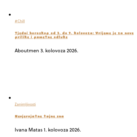
#Chill
Tjedni horoskop od 3. do 9. kolovoza: Vrijeme je za nove
prilike i pametne odluke
Aboutmen
3. kolovoza 2026.
Zanimljivosti
Nevjerojatne tajne sna
Ivana Matas
1. kolovoza 2026.