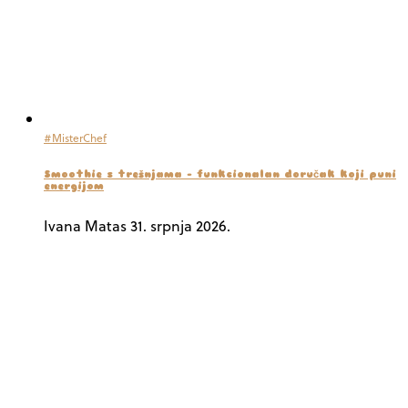
#MisterChef
Smoothie s trešnjama – funkcionalan doručak koji puni
energijom
Ivana Matas
31. srpnja 2026.