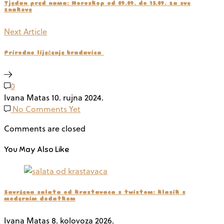
Tjedan pred nama: Horoskop od 09.09. do 15.09. za sve
znakove
Next Article
Prirodno liječenje bradavica
0
Ivana Matas
10. rujna 2024.
No Comments Yet
Comments are closed
You May Also Like
Savršena salata od krastavaca s twistom: klasik s
modernim dodatkom
Ivana Matas
8. kolovoza 2026.