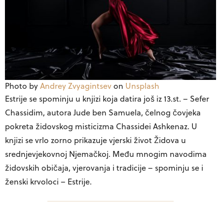
Photo by
Andrey Zvyagintsev
on
Unsplash
Estrije se spominju u knjizi koja datira još iz 13.st. – Sefer
Chassidim, autora Jude ben Samuela, čelnog čovjeka
pokreta židovskog misticizma Chassidei Ashkenaz. U
knjizi se vrlo zorno prikazuje vjerski život Židova u
srednjevjekovnoj Njemačkoj. Među mnogim navodima
židovskih običaja, vjerovanja i tradicije – spominju se i
ženski krvoloci – Estrije.