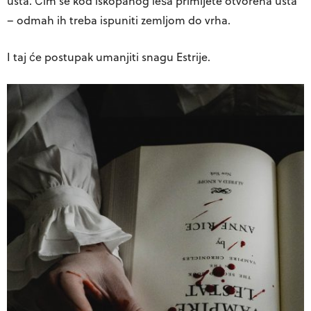
usta. Čim se kod iskopanog leša primijete otvorena usta
– odmah ih treba ispuniti zemljom do vrha.
I taj će postupak umanjiti snagu Estrije.