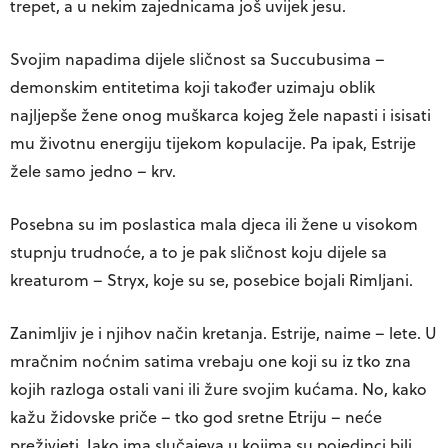
trepet, a u nekim zajednicama još uvijek jesu.
Svojim napadima dijele sličnost sa Succubusima –
demonskim entitetima koji također uzimaju oblik
najljepše žene onog muškarca kojeg žele napasti i isisati
mu životnu energiju tijekom kopulacije. Pa ipak, Estrije
žele samo jedno – krv.
Posebna su im poslastica mala djeca ili žene u visokom
stupnju trudnoće, a to je pak sličnost koju dijele sa
kreaturom – Stryx, koje su se, posebice bojali Rimljani.
Zanimljiv je i njihov način kretanja. Estrije, naime – lete. U
mračnim noćnim satima vrebaju one koji su iz tko zna
kojih razloga ostali vani ili žure svojim kućama. No, kako
kažu židovske priče – tko god sretne Etriju – neće
preživjeti. Iako ima slučajeva u kojima su pojedinci bili