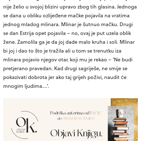
nije želio u svojoj blizini upravo zbog tih glasina. Jednoga
se dana u obliku ozlijeđene mačke pojavila na vratima
jednog mladog mlinara. Mlinar je šutnuo mačku. Drugi
se dan Estrija opet pojavila – no, ovaj je put uzela oblik
žene. Zamolila ga je da joj dade malo kruha i soli. Mlinar
bi joj i dao to što je tražila ali u tom se trenutku iza
mlinara pojavio njegov otac koji mu je rekao – ‘Ne budi
pretjerano pravedan. Kad drugi sagriješe, ne smije se
pokazivati dobrota jer ako taj grijeh poživi, naudit će
mnogim ljudima….’.