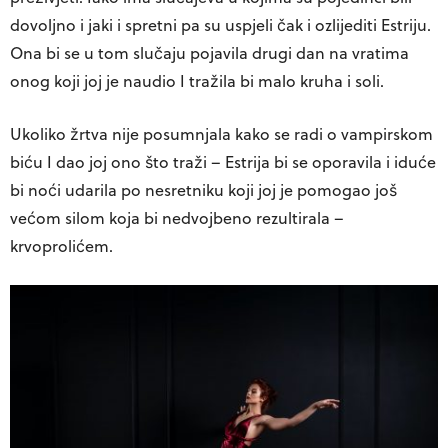
dovoljno i jaki i spretni pa su uspjeli čak i ozlijediti Estriju.
Ona bi se u tom slučaju pojavila drugi dan na vratima
onog koji joj je naudio I tražila bi malo kruha i soli.
Ukoliko žrtva nije posumnjala kako se radi o vampirskom
biću I dao joj ono što traži – Estrija bi se oporavila i iduće
bi noći udarila po nesretniku koji joj je pomogao još
većom silom koja bi nedvojbeno rezultirala –
krvoprolićem.