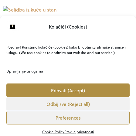
Selidba iz kuće u stan:
Kolačići (Cookies)
što trebate znati da
biste zadržali mir i
ravnotežu
Pozdrav! Koristimo kolačiće (cookies) kako bi optimizirali naše stranice i
uslugu. (We use cookies to optimize our website and our service.)
Upravljanje uslugama
Prihvati (Accept)
Odbij sve (Reject all)
O NAMA
KONTAKT
MARKETING
PRIVATNOST
UVJETI
Preferences
LION MEDIA
VEM ART
OBJAVI KNJIGU
Copyright ©2021. - 2025. ABOUTMEN.HR All Rights Reserved. CREATED BY Lion Media
Cookie Policy
Pravila privatnosti