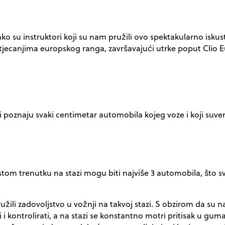
ako su instruktori koji su nam pružili ovo spektakularno isku
tjecanjima europskog ranga, završavajući utrke poput Clio E
oji poznaju svaki centimetar automobila kojeg voze i koji 
istom trenutku na stazi mogu biti najviše 3 automobila, što 
žili zadovoljstvo u vožnji na takvoj stazi. S obzirom da su n
ti i kontrolirati, a na stazi se konstantno motri pritisak u g