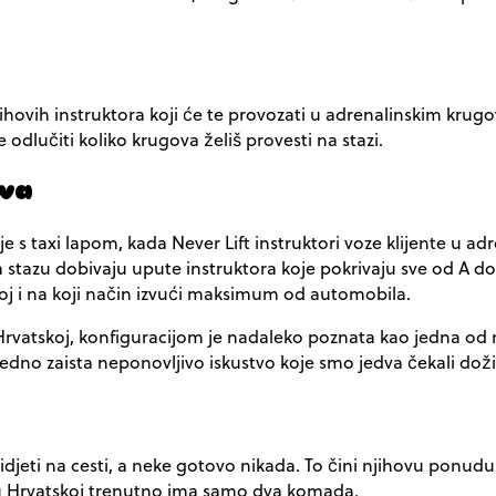
njihovih instruktora koji će te provozati u adrenalinskim kru
odlučiti koliko krugova želiš provesti na stazi.
va
je s taxi lapom, kada
Never Lift
instruktori voze klijente u ad
na stazu dobivaju upute instruktora koje pokrivaju sve od A do 
avoj i na koji način izvući maksimum od automobila.
Hrvatskoj, konfiguracijom je nadaleko poznata kao jedna od n
edno zaista neponovljivo iskustvo koje smo jedva čekali doživ
eti na cesti, a neke gotovo nikada. To čini njihovu ponudu j
u Hrvatskoj trenutno ima samo dva komada.