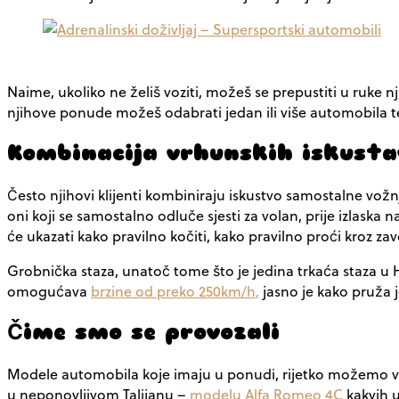
Naime, ukoliko ne želiš voziti, možeš se prepustiti u ruke 
njihove ponude možeš odabrati jedan ili više automobila te 
Kombinacija vrhunskih iskusta
Često njihovi klijenti kombiniraju iskustvo samostalne vožn
oni koji se samostalno odluče sjesti za volan, prije izlaska 
će ukazati kako pravilno kočiti, kako pravilno proći kroz z
Grobnička staza, unatoč tome što je jedina trkaća staza u 
omogućava
brzine od preko 250km/h
,
jasno je kako pruža j
Čime smo se provozali
Modele automobila koje imaju u ponudi, rijetko možemo vidj
u
neponovljivom Talijanu –
modelu Alfa Romeo 4C
kakvih 