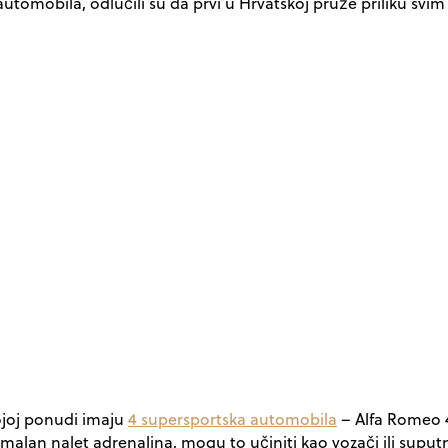
h automobila, odlučili su da prvi u Hrvatskoj pruže priliku s
vojoj ponudi imaju
4 supersportska automobila
– Alfa Romeo 4
simalan nalet adrenalina, mogu to učiniti kao vozači ili suputn