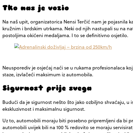
Tko nas je vozio
Na naš upit, organizatorica Nensi Terčić nam je pojasnila k
kružnim i brdskim utrkama. Neki od njih nastupali su na na
postoljima okićeni medaljama. I to se definitivno osjetilo.
Neusporediv je osjećaj naći se u rukama profesionalaca k
staze, izvlačeći maksimum iz automobila.
Sigurnost prije svega
Budući da je sigurnost nešto što jako ozbiljno shvaćaju, u 
ekskluzivnost i maksimalnu sigurnost.
Uz to, automobili moraju biti posebno pripremljeni da bi pru
automobili uvijek bili na 100 % redovito se moraju servisira