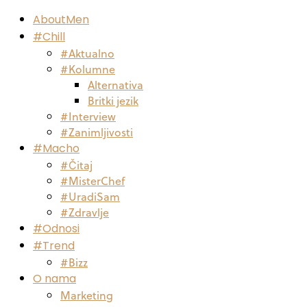
AboutMen
#Chill
#Aktualno
#Kolumne
Alternativa
Britki jezik
#Interview
#Zanimljivosti
#Macho
#Čitaj
#MisterChef
#UradiSam
#Zdravlje
#Odnosi
#Trend
#Bizz
O nama
Marketing