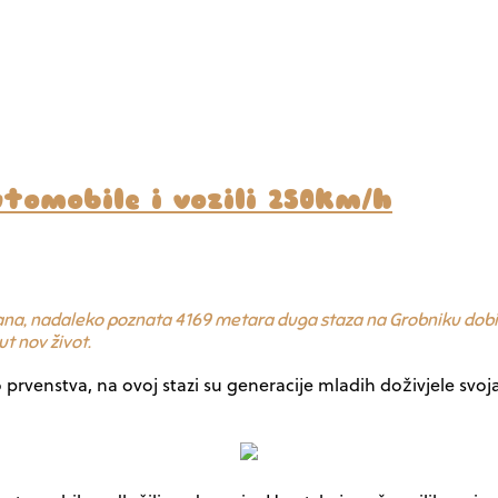
tomobile i vozili 250km/h
ana, nadaleko poznata 4169 metara duga staza na Grobniku dobila
ut nov život.
prvenstva, na ovoj stazi su generacije mladih doživjele svoj