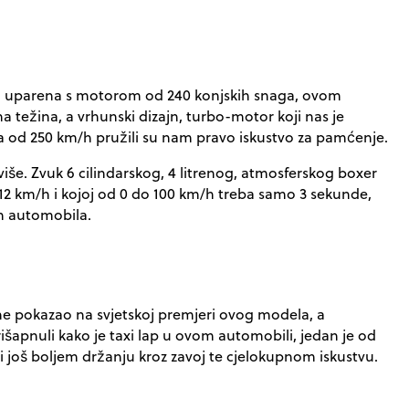
ija uparena s motorom od 240 konjskih snaga, ovom
težina, a vrhunski dizajn, turbo-motor koji nas je
zina od 250 km/h pružili su nam pravo iskustvo za pamćenje.
više. Zvuk 6 cilindarskog, 4 litrenog, atmosferskog boxer
312 km/h
i kojoj od 0 do 100 km/h treba samo 3 sekunde,
ih automobila.
sche pokazao na svjetskoj premjeri ovog modela, a
šapnuli kako je taxi lap u ovom automobili, jedan je od
i još boljem držanju kroz zavoj te cjelokupnom iskustvu.