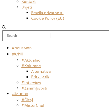
Kontakt
Uvjeti
Pravila privatnosti
Cookie Policy (EU)
AboutMen
#Chill
#Aktualno
#Kolumne
Alternativa
Britki jezik
#Interview
#Zanimljivosti
#Macho
#Čitaj
#MisterChef