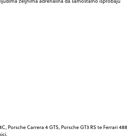
vim ljudima željnima adrenalina da samostalno isprobaju
C, Porsche Carrera 4 GTS, Porsche GT3 RS te Ferrari 488
ici.