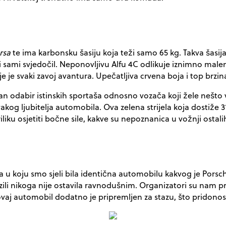
rsa
te ima karbonsku šasiju koja teži samo 65 kg. Takva šas
mi svjedočil. Neponovljivu Alfu 4C odlikuje iznimno malena 
oje je svaki zavoj avantura. Upečatljiva crvena boja i top br
ran odabir istinskih sportaša odnosno vozača koji žele nešto 
akog ljubitelja automobila. Ova zelena strijela koja
dostiže 
liku osjetiti bočne sile, kakve su nepoznanica u vožnji ostal
cija u koju smo sjeli bila identična automobilu kakvog je Por
li nikoga nije ostavila ravnodušnim. Organizatori su nam pri
ovaj automobil dodatno je pripremljen za stazu, što pridonos