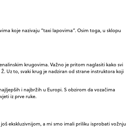
govima koje nazivaju “taxi lapovima”. Osim toga, u sklopu
renalinskim krugovima. Važno je pritom naglasiti kako svi
Ž. Uz to, svaki krug je nadziran od strane instruktora koji
ajljepših i najbržih u Europi. S obzirom da vozačima
jeti iz prve ruke.
oš ekskluzivnijom, a mi smo imali priliku isprobati vožnju