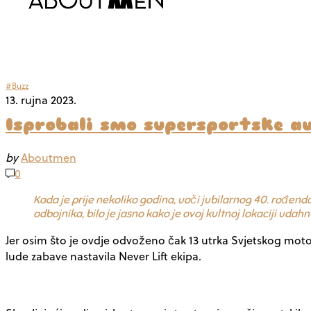
#Buzz
13. rujna 2023.
Isprobali smo supersportske au
by
Aboutmen
0
Kada je prije nekoliko godina, uoči jubilarnog 40. rođend
odbojnika, bilo je jasno kako je ovoj kultnoj lokaciji udahn
Jer osim što je ovdje odvoženo čak 13 utrka Svjetskog moto 
lude zabave nastavila
Never Lift
ekipa.