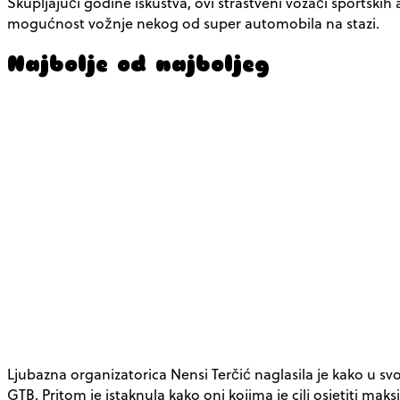
Skupljajući godine iskustva, ovi strastveni vozači sportski
mogućnost vožnje nekog od super automobila na stazi.
Najbolje od najboljeg
Ljubazna organizatorica Nensi Terčić naglasila je kako u s
GTB.
Pritom je istaknula kako oni kojima je cilj osjetiti mak