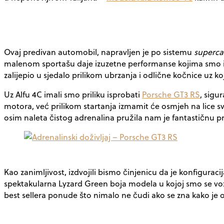
Ovaj predivan automobil, napravljen je po sistemu
superca
malenom sportašu daje izuzetne performanse kojima smo i sa
zalijepio u sjedalo prilikom ubrzanja i odlične kočnice uz k
Uz Alfu 4C imali smo priliku isprobati
Porsche GT3 RS
, sigu
motora, već prilikom startanja izmamit će osmjeh na lice sv
osim naleta čistog adrenalina pružila nam je fantastičnu pri
Kao zanimljivost, izdvojili bismo činjenicu da je konfigura
spektakularna Lyzard Green boja modela u kojoj smo se vozi
best sellera ponude što nimalo ne čudi ako se zna kako je 