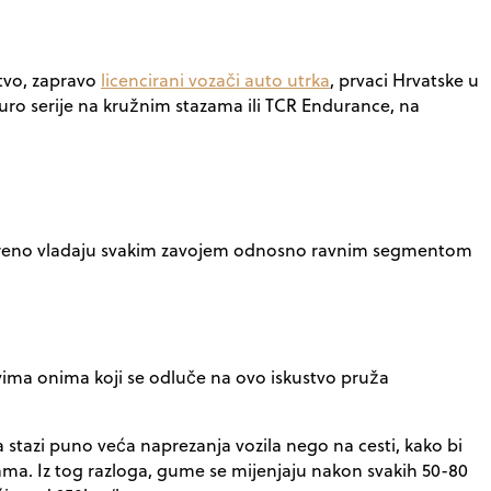
stvo, zapravo
licencirani vozači auto utrka
, prvaci Hrvatske u
uro serije na kružnim stazama ili TCR Endurance, na
suvereno vladaju svakim zavojem odnosno ravnim segmentom
svima onima koji se odluče na ovo iskustvo pruža
a stazi puno veća naprezanja vozila nego na cesti, kako bi
umama. Iz tog razloga, gume se mijenjaju nakon svakih 50-80