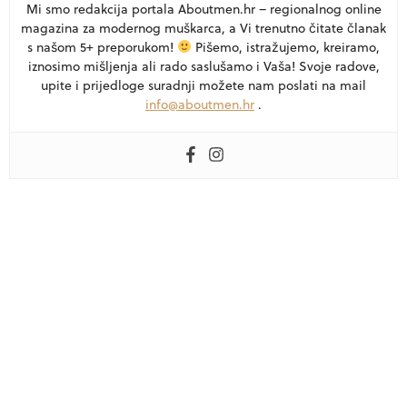
Mi smo redakcija portala Aboutmen.hr – regionalnog online
magazina za modernog muškarca, a Vi trenutno čitate članak
s našom 5+ preporukom!
Pišemo, istražujemo, kreiramo,
iznosimo mišljenja ali rado saslušamo i Vaša! Svoje radove,
upite i prijedloge suradnji možete nam poslati na mail
info@aboutmen.hr
.