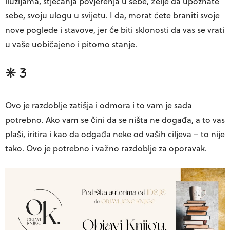
iluzijama, stjecanja povjerenja u sebe, želje da upoznate
sebe, svoju ulogu u svijetu. I da, morat ćete braniti svoje
nove poglede i stavove, jer će biti sklonosti da vas se vrati
u vaše uobičajeno i pitomo stanje.
❋ 3
Ovo je razdoblje zatišja i odmora i to vam je sada
potrebno. Ako vam se čini da se ništa ne događa, a to vas
plaši, iritira i kao da odgađa neke od vaših ciljeva – to nije
tako. Ovo je potrebno i važno razdoblje za oporavak.