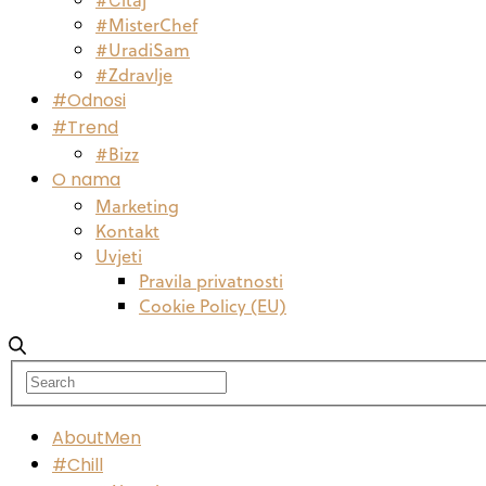
#MisterChef
#UradiSam
#Zdravlje
#Odnosi
#Trend
#Bizz
O nama
Marketing
Kontakt
Uvjeti
Pravila privatnosti
Cookie Policy (EU)
AboutMen
#Chill