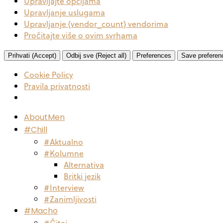
Upravljajte opcijama
Upravljanje uslugama
Upravljanje {vendor_count} vendorima
Pročitajte više o ovim svrhama
Prihvati (Accept)
Odbij sve (Reject all)
Preferences
Save preferen
Cookie Policy
Pravila privatnosti
AboutMen
#Chill
#Aktualno
#Kolumne
Alternativa
Britki jezik
#Interview
#Zanimljivosti
#Macho
#Čitaj