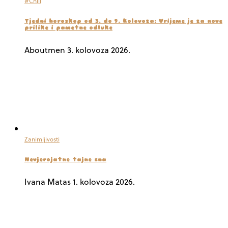
#Chill
Tjedni horoskop od 3. do 9. kolovoza: Vrijeme je za nove
prilike i pametne odluke
Aboutmen
3. kolovoza 2026.
Zanimljivosti
Nevjerojatne tajne sna
Ivana Matas
1. kolovoza 2026.