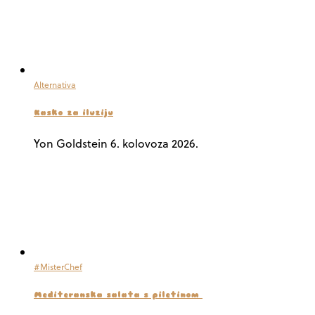
Alternativa
Kasko za iluziju
Yon Goldstein
6. kolovoza 2026.
#MisterChef
Mediteranska salata s piletinom