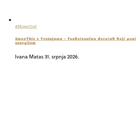
#MisterChef
Smoothie s trešnjama – funkcionalan doručak koji puni
energijom
Ivana Matas
31. srpnja 2026.