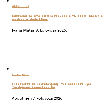
#MisterChef
Savršena salata od krastavaca s twistom: klasik s
modernim dodatkom
Ivana Matas
8. kolovoza 2026.
Zanimljivosti
Introverti su najrazvijeniji tip osobnosti, po
tvrdnjama znanstvenika
Aboutmen
7. kolovoza 2026.