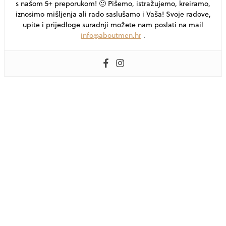
s našom 5+ preporukom! 🙂 Pišemo, istražujemo, kreiramo,
iznosimo mišljenja ali rado saslušamo i Vaša! Svoje radove,
upite i prijedloge suradnji možete nam poslati na mail
info@aboutmen.hr
.