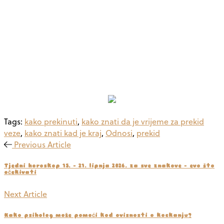
Tags:
kako prekinuti
,
kako znati da je vrijeme za prekid
veze
,
kako znati kad je kraj
,
Odnosi
,
prekid
Previous Article
Tjedni horoskop 15. – 21. lipnja 2026. za sve znakove - evo što
očekivati
Next Article
Kako psiholog može pomoći kod ovisnosti o kockanju?