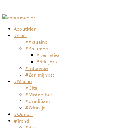
AboutMen
#Chill
#Aktualno
#Kolumne
Alternativa
Britki jezik
#Interview
#Zanimljivosti
#Macho
#Čitaj
#MisterChef
#UradiSam
#Zdravlje
#Odnosi
#Trend
#Bizz